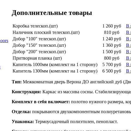
Дополнительные товары
Коробка телескоп.(шт)
1 260 руб
В 
Наличник плоский телескоп.(шт)
810 руб
В 
Добор "100" телескоп.(шт)
1 240 руб
В 
oors
Добор "150" телескоп.(шт)
1 360 руб
В 
Добор "200" телескоп.(шт)
1 500 руб
В 
Притворная планка (шт)
800 руб
В 
Капитель 1000мм (комплект на 1 сторону)
5 700 руб
В 
й
Капитель 1300мм (комплект на 1 сторону)
6 500 руб
В 
Тип:
Межкомнатная дверь Верона ДО английский дуб (Дв
Конструкция:
Каркас из массива сосны. Стабилизирующа
Комплект в себя включает:
полотно нужного размера, кор
Отделка:
покрываются двухкомпонентным полиуретановы
Упаковка:
Термоусадочный полиэтилен, пенопласт.