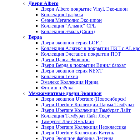
Двери Albero
Двери Albero покрытие Vinyl, Эко-шпон
Коллекция Графика
Серия Мегаполис Эко-шпон
Коллекция "Альянс" CPL
Коллекция Эмаль (Скин)
Верда
Двери экошпон серия LOFT
Коллекция Альтекс в покрытии ПЭТ с AL кр
Коллекция Элеганс в покрытии ПЭТ
Двери Царга Экошпон
Двери Верда в покрытии Винил бархат
Двери экошпон серия NEXT
Коллекция Техно
Эмалекс Коллекция Ирида
Финиш плёнка
Межкомнатные двери Экошпон
Двери экошпон Uberture (Новосибирск)
Двери Uberture Коллекции Парма,Тамбурат
Двери Uberture Коллекция Тамбурат Лайт
Коллекция Тамбурат Лайт Лофт
Тамбурат Лайт ЭмаЛайн
Двери Uberture Коллекция Неоклассика
Двери Uberture Коллекция Катунь
Двери Экошпон фабрика Легенда