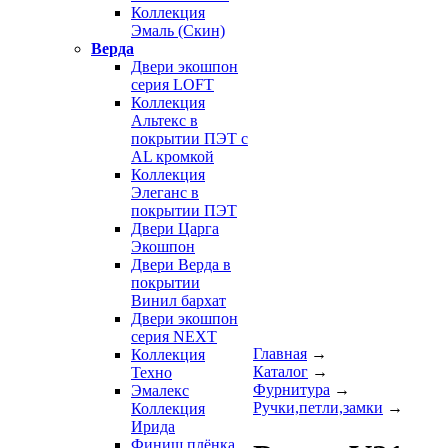
Коллекция
Эмаль (Скин)
Верда
Двери экошпон
серия LOFT
Коллекция
Альтекс в
покрытии ПЭТ с
AL кромкой
Коллекция
Элеганс в
покрытии ПЭТ
Двери Царга
Экошпон
Двери Верда в
покрытии
Винил бархат
Двери экошпон
серия NEXT
Главная
→
Коллекция
Каталог
→
Техно
Фурнитура
→
Эмалекс
Ручки,петли,замки
→
Коллекция
Ирида
Финиш плёнка