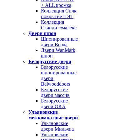
+ ALL кромка
Коллекция Силк
покрытие ПЭТ
Коллекция
Сканди Эмалекс
Двери шпон
Шпонированные
двери Верда
Двери WanMark
шпон
Белорусские двери
Белорусские
шпонированные
двери
Belwooddoors
Белорусские
двери массив
Белорусские
двери ОКА
Ульяновские
межкомнатные двери
Ульяновские
двери Мильяна
Ульяновские