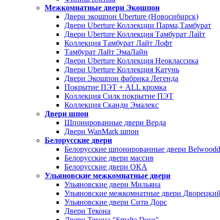
Межкомнатные двери Экошпон
Двери экошпон Uberture (Новосибирск)
Двери Uberture Коллекции Парма,Тамбурат
Двери Uberture Коллекция Тамбурат Лайт
Коллекция Тамбурат Лайт Лофт
Тамбурат Лайт ЭмаЛайн
Двери Uberture Коллекция Неоклассика
Двери Uberture Коллекция Катунь
Двери Экошпон фабрика Легенда
Покрытие ПЭТ + ALL кромка
Коллекция Силк покрытие ПЭТ
Коллекция Сканди Эмалекс
Двери шпон
Шпонированные двери Верда
Двери WanMark шпон
Белорусские двери
Белорусские шпонированные двери Belwoodd
Белорусские двери массив
Белорусские двери ОКА
Ульяновские межкомнатные двери
Ульяновские двери Мильяна
Ульяновские межкомнатные двери Дворецки
Ульяновские двери Сити Дорс
Двери Текона
Двери Текона "Smalta Deco"