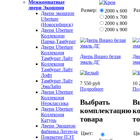
Межкомнатные
двери Экошпон
Размер:
Ра
2000 х 600
Двери экошпон
2000 х 700
Uberture
2000 х 800
(Новосибирск)
2000 х 900
Двери Uberture
Коллекции
Парма,Тамбурат
Двери Uberture
Коллекция
Дверь Виано белая
Две
Тамбурат Лайт
эмаль ДГ
эм
Коллекция
Тамбурат Лайт
Лофт
Тамбурат Лайт
7 550 руб
10 
ЭмаЛайн
Подробнее
По
Двери Uberture
Коллекция
Выбрать
В
Неоклассика
Двери Uberture
комплектацию
к
Коллекция
товара
т
Катунь
Двери Экошпон
фабрика Легенда
Цвет:
Цв
Покрытие ПЭТ