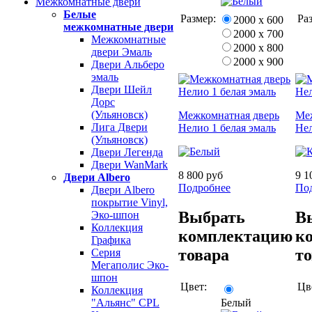
Межкомнатные двери
Белые
Размер:
Ра
2000 х 600
межкомнатные двери
2000 х 700
Межкомнатные
2000 х 800
двери Эмаль
2000 х 900
Двери Альберо
эмаль
Двери Шейл
Дорс
(Ульяновск)
Межкомнатная дверь
Ме
Лига Двери
Нелио 1 белая эмаль
Нел
(Ульяновск)
Двери Легенда
Двери WanMark
8 800 руб
9 1
Двери Albero
Подробнее
По
Двери Albero
покрытие Vinyl,
Выбрать
В
Эко-шпон
Коллекция
комплектацию
к
Графика
товара
т
Серия
Мегаполис Эко-
шпон
Цвет:
Цв
Коллекция
Белый
"Альянс" CPL