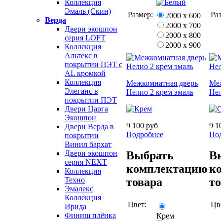
Коллекция
Эмаль (Скин)
Размер:
Ра
2000 х 600
Верда
2000 х 700
Двери экошпон
2000 х 800
серия LOFT
2000 х 900
Коллекция
Альтекс в
покрытии ПЭТ с
AL кромкой
Коллекция
Межкомнатная дверь
Ме
Элеганс в
Нелио 2 крем эмаль
Нел
покрытии ПЭТ
Двери Царга
Экошпон
9 100 руб
9 1
Двери Верда в
Подробнее
По
покрытии
Винил бархат
Выбрать
В
Двери экошпон
серия NEXT
комплектацию
к
Коллекция
товара
т
Техно
Эмалекс
Коллекция
Цвет:
Цв
Ирида
Финиш плёнка
Крем