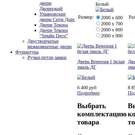
двери
Белый
Дворецкий
Ульяновские
Размер:
Ра
2000 х 600
двери Сити Дорс
2000 х 700
Двери Текона
2000 х 800
Двери Текона
2000 х 900
"Smalta Deco"
Двустворчатые
межкомнатные двери
Фурнитура
Ручки,петли,замки
Дверь Венеция 1 белая
Две
эмаль ДГ
эм
6 400 руб
8 8
Подробнее
По
Выбрать
В
комплектацию
к
товара
т