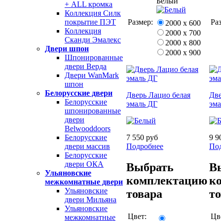
Белый
+ ALL кромка
Коллекция Силк
Размер:
Ра
покрытие ПЭТ
2000 х 600
Коллекция
2000 х 700
Сканди Эмалекс
2000 х 800
Двери шпон
2000 х 900
Шпонированные
двери Верда
Двери WanMark
шпон
Белорусские двери
Дверь Лацио белая
Две
Белорусские
эмаль ДГ
эм
шпонированные
двери
Belwooddoors
7 550 руб
9 9
Белорусские
Подробнее
По
двери массив
Белорусские
двери ОКА
Выбрать
В
Ульяновские
комплектацию
к
межкомнатные двери
Ульяновские
товара
т
двери Мильяна
Ульяновские
Цвет:
Цв
межкомнатные