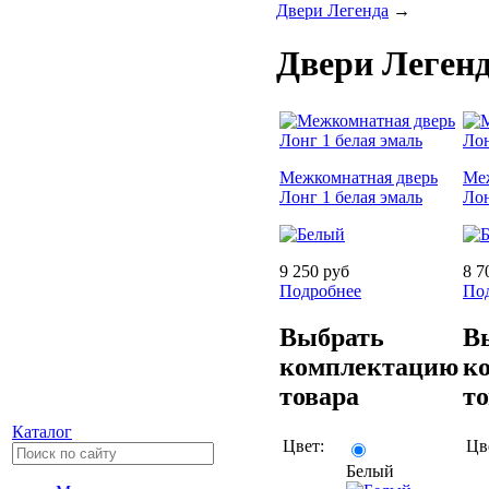
Двери Легенда
→
Двери Леген
Межкомнатная дверь
Ме
Лонг 1 белая эмаль
Лон
9 250 руб
8 7
Подробнее
По
Выбрать
В
комплектацию
к
товара
т
Каталог
Цвет:
Цв
Белый