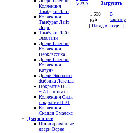
Двери Uberture
Загрузить
Коллекция
Тамбурат Лайт
1 600
В
Коллекция
руб
корзину
Тамбурат Лайт
[ Назад в раздел ]
Лофт
Тамбурат Лайт
ЭмаЛайн
Двери Uberture
Коллекция
Неоклассика
Двери Uberture
Коллекция
Катунь
Двери Экошпон
фабрика Легенда
Покрытие ПЭТ
+ ALL кромка
Коллекция Силк
покрытие ПЭТ
Коллекция
Сканди Эмалекс
Двери шпон
Шпонированные
двери Верда