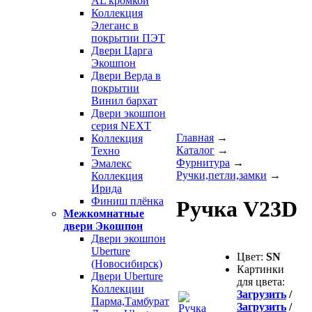
AL кромкой
Коллекция
Элеганс в
покрытии ПЭТ
Двери Царга
Экошпон
Двери Верда в
покрытии
Винил бархат
Двери экошпон
серия NEXT
Главная
→
Коллекция
Каталог
→
Техно
Фурнитура
→
Эмалекс
Ручки,петли,замки
→
Коллекция
Ирида
Финиш плёнка
Ручка V23D
Межкомнатные
двери Экошпон
Двери экошпон
Uberture
Цвет:
SN
(Новосибирск)
Картинки
Двери Uberture
для цвета:
Коллекции
Загрузить
/
Парма,Тамбурат
Загрузить
/