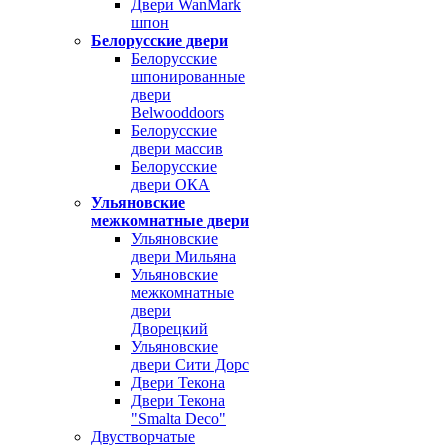
Двери WanMark
шпон
Белорусские двери
Белорусские
шпонированные
двери
Belwooddoors
Белорусские
двери массив
Белорусские
двери ОКА
Ульяновские
межкомнатные двери
Ульяновские
двери Мильяна
Ульяновские
межкомнатные
двери
Дворецкий
Ульяновские
двери Сити Дорс
Двери Текона
Двери Текона
"Smalta Deco"
Двустворчатые