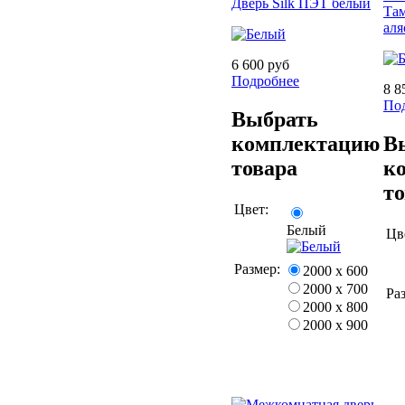
Дверь Silk ПЭТ белый
Там
аля
6 600 руб
Подробнее
8 8
По
Выбрать
комплектацию
В
товара
к
т
Цвет:
Белый
Цв
Размер:
2000 х 600
2000 х 700
Ра
2000 х 800
2000 х 900