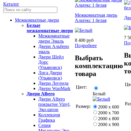
Каталог
Межкомнатная дверь
Две
Межкомнатные двери
Альтекс 1 белая
Белые
межкомнатные двери
Межкомнатные
7 5
8 400 руб
двери Эмаль
По
Подробнее
Двери Альберо
эмаль
В
Выбрать
Двери Шейл
к
Дорс
комплектацию
(Ульяновск)
т
товара
Лига Двери
(Ульяновск)
Двери Легенда
Цв
Цвет:
Двери WanMark
Белый
Двери Albero
Двери Albero
Ра
покрытие Vinyl,
Размер:
2000 х 600
Эко-шпон
2000 х 700
Коллекция
2000 х 800
Графика
2000 х 900
Серия
Мегаполис Эко-