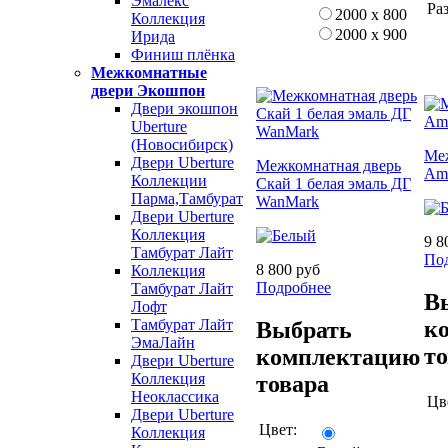
Эмалекс
Ра
2000 х 800
Коллекция
2000 х 900
Ирида
Финиш плёнка
Межкомнатные
двери Экошпон
Двери экошпон
Uberture
(Новосибирск)
Ме
Двери Uberture
Межкомнатная дверь
Amo
Коллекции
Скай 1 белая эмаль ДГ
Парма,Тамбурат
WanMark
Двери Uberture
Коллекция
9 8
Тамбурат Лайт
По
8 800 руб
Коллекция
Подробнее
Тамбурат Лайт
В
Лофт
к
Тамбурат Лайт
Выбрать
ЭмаЛайн
т
комплектацию
Двери Uberture
Коллекция
товара
Неоклассика
Цв
Двери Uberture
Цвет:
Коллекция