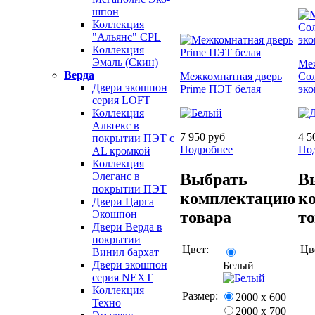
шпон
Коллекция
"Альянс" CPL
Коллекция
Эмаль (Скин)
Ме
Верда
Межкомнатная дверь
Сол
Двери экошпон
Prime ПЭТ белая
эк
серия LOFT
Коллекция
Альтекс в
7 950 руб
4 5
покрытии ПЭТ с
Подробнее
По
AL кромкой
Коллекция
Выбрать
В
Элеганс в
покрытии ПЭТ
комплектацию
к
Двери Царга
товара
т
Экошпон
Двери Верда в
покрытии
Цвет:
Цв
Винил бархат
Двери экошпон
Белый
серия NEXT
Коллекция
Размер:
2000 х 600
Техно
2000 х 700