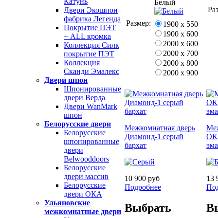
Катунь
Белый
Ра
Двери Экошпон
фабрика Легенда
Размер:
1900 х 550
Покрытие ПЭТ
1900 х 600
+ ALL кромка
2000 х 600
Коллекция Силк
2000 х 700
покрытие ПЭТ
Коллекция
2000 х 800
Сканди Эмалекс
2000 х 900
Двери шпон
Шпонированные
двери Верда
Двери WanMark
шпон
Белорусские двери
Межкомнатная дверь
Ме
Белорусские
Диамонд-1 серый
ОК
шпонированные
бархат
эма
двери
Belwooddoors
Белорусские
двери массив
10 900 руб
13 
Белорусские
Подробнее
По
двери ОКА
Ульяновские
Выбрать
В
межкомнатные двери