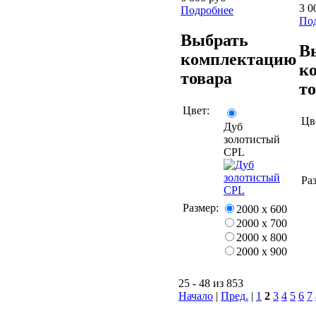
3 0
Подробнее
По
Выбрать
В
комплектацию
к
товара
т
Цвет:
Цв
Дуб
золотистый
CPL
Ра
Размер:
2000 х 600
2000 х 700
2000 х 800
2000 х 900
25 - 48 из 853
Начало
|
Пред.
|
1
2
3
4
5
6
7