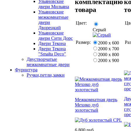
комплектацию
к
Ульяновские
двери Мильяна
товара
т
Ульяновские
межкомнатные
двери
Цвет:
Цв
Дворецкий
Серый
Ульяновские
двери Сити Дорс
Размер:
Ра
2000 х 600
Двери Текона
2000 х 700
Двери Текона
"Smalta Deco"
2000 х 800
Двустворчатые
2000 х 900
межкомнатные двери
Фурнитура
Ручки,петли,замки
Дву
Межкомнатная дверь
меж
Мехико дуб
глу
золотистый
оре
6 800 руб