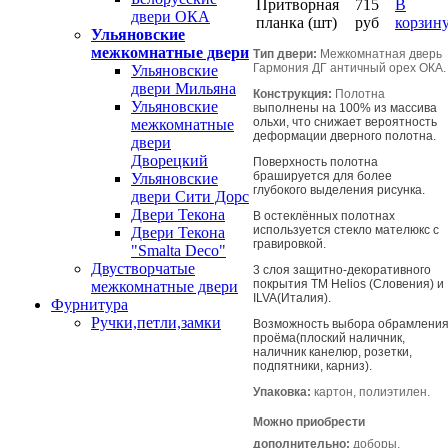
Притворная
715
В
двери ОКА
планка (шт)
руб
корзин
Ульяновские
межкомнатные двери
Тип двери:
Межкомнатная дверь
Гармония ДГ античный орех ОКА.
Ульяновские
двери Мильяна
Конструкция:
Полотна
Ульяновские
в
ыполнены на 100% из массива
ольхи, что снижает вероятность
межкомнатные
деформации дверного полотна.
двери
Дворецкий
Поверхность полотна
брашируется для более
Ульяновские
глубокого выделения рисунка.
двери Сити Дорс
Двери Текона
В остеклённых полотнах
используется стекло мателюкс с
Двери Текона
гравировкой.
"Smalta Deco"
Двустворчатые
3 слоя защитно-декоративного
покрытия ТМ Helios (Словения) и
межкомнатные двери
ILVA(Италия).
Фурнитура
Ручки,петли,замки
Возможность выбора обрамлени
проёма(плоский наличник,
наличник канелюр, розетки,
подпятники, карниз).
Упаковка:
картон, полиэтилен.
Можно приобрести
дополнительно:
доборы,