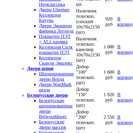
шт.
Неоклассика
Двери Uberture
Наличник
Коллекция
телескоп.
920
В
Катунь
плоский
руб
корзин
Двери Экошпон
10х70х2150
фабрика Легенда
(шт)
Покрытие ПЭТ
Наличник
+ ALL кромка
телескоп.
1 080
В
Коллекция Силк
канелюр
руб
корзин
покрытие ПЭТ
10х70х2150
Коллекция
(шт)
Сканди Эмалекс
Добор
Двери шпон
"100"
1 600
В
Шпонированные
телескоп.
руб
корзин
двери Верда
(шт)
Двери WanMark
Добор
шпон
"150"
1 920
В
Белорусские двери
телескоп.
руб
корзин
Белорусские
(шт)
шпонированные
двери
Добор
Belwooddoors
"200"
2 550
В
Белорусские
телескоп.
руб
корзин
двери массив
(шт)
Белорусские