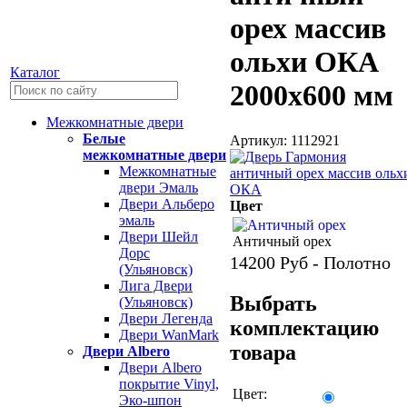
орех массив
ольхи ОКА
Каталог
2000х600 мм
Межкомнатные двери
Белые
Артикул: 1112921
межкомнатные двери
Межкомнатные
двери Эмаль
Двери Альберо
Цвет
эмаль
Двери Шейл
Античный орех
Дорс
14200
Руб - Полотно
(Ульяновск)
Лига Двери
Выбрать
(Ульяновск)
Двери Легенда
комплектацию
Двери WanMark
товара
Двери Albero
Двери Albero
покрытие Vinyl,
Цвет:
Эко-шпон