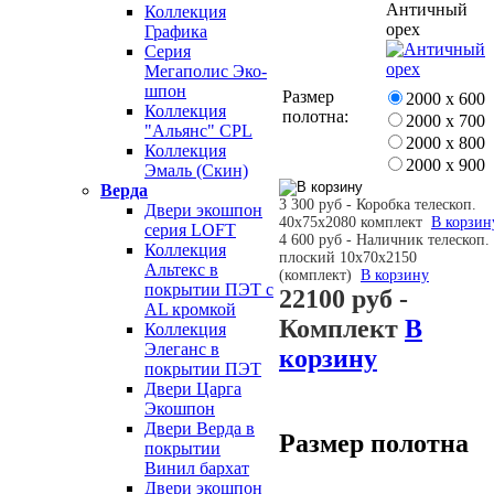
Античный
Коллекция
орех
Графика
Серия
Мегаполис Эко-
шпон
Размер
2000 х 600
Коллекция
полотна:
2000 х 700
"Альянс" CPL
2000 х 800
Коллекция
2000 х 900
Эмаль (Скин)
Верда
3 300 руб - Коробка телескоп.
Двери экошпон
40х75х2080 комплект
В корзин
серия LOFT
4 600 руб - Наличник телескоп.
Коллекция
плоский 10х70х2150
Альтекс в
(комплект)
В корзину
покрытии ПЭТ с
22100 руб
-
AL кромкой
Комплект
В
Коллекция
Элеганс в
корзину
покрытии ПЭТ
Двери Царга
Экошпон
Двери Верда в
Размер полотна
покрытии
Винил бархат
Двери экошпон