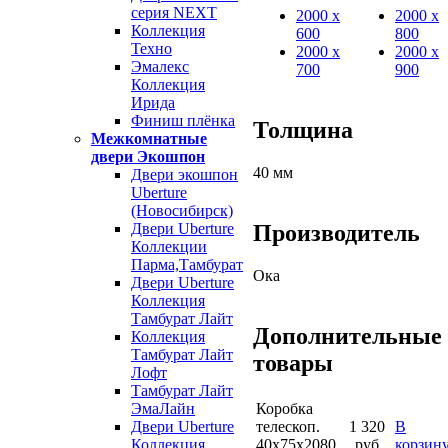
серия NEXT
2000 х
2000 х
Коллекция
600
800
Техно
2000 х
2000 х
Эмалекс
700
900
Коллекция
Ирида
Финиш плёнка
Толщина
Межкомнатные
двери Экошпон
40 мм
Двери экошпон
Uberture
(Новосибирск)
Двери Uberture
Производитель
Коллекции
Парма,Тамбурат
Ока
Двери Uberture
Коллекция
Тамбурат Лайт
Дополнительные
Коллекция
Тамбурат Лайт
товары
Лофт
Тамбурат Лайт
Коробка
ЭмаЛайн
телескоп.
1 320
В
Двери Uberture
40х75х2080
руб
корзин
Коллекция