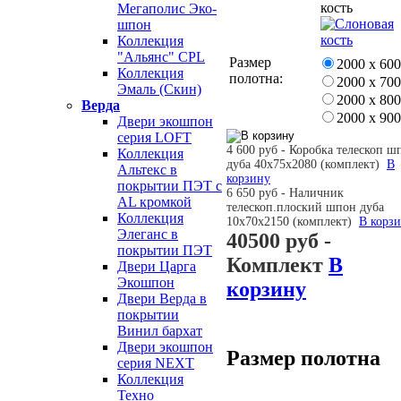
кость
Мегаполис Эко-
шпон
Коллекция
"Альянс" CPL
Размер
2000 х 600
Коллекция
полотна:
2000 х 700
Эмаль (Скин)
2000 х 800
Верда
2000 х 900
Двери экошпон
серия LOFT
4 600 руб - Коробка телескоп ш
Коллекция
дуба 40х75х2080 (комплект)
В
Альтекс в
корзину
покрытии ПЭТ с
6 650 руб - Наличник
AL кромкой
телескоп.плоский шпон дуба
Коллекция
10х70х2150 (комплект)
В корз
Элеганс в
40500 руб
-
покрытии ПЭТ
Комплект
В
Двери Царга
Экошпон
корзину
Двери Верда в
покрытии
Винил бархат
Двери экошпон
Размер полотна
серия NEXT
Коллекция
Техно