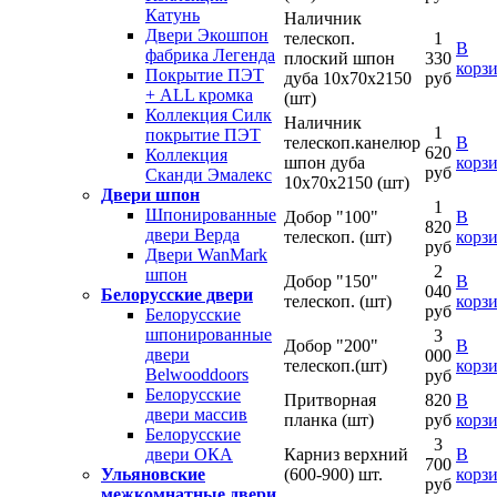
Катунь
Наличник
Двери Экошпон
телескоп.
1
В
фабрика Легенда
плоский шпон
330
корз
Покрытие ПЭТ
дуба 10х70х2150
руб
+ ALL кромка
(шт)
Коллекция Силк
Наличник
1
покрытие ПЭТ
телескоп.канелюр
В
620
Коллекция
шпон дуба
корз
руб
Сканди Эмалекс
10х70х2150 (шт)
Двери шпон
1
Шпонированные
Добор "100"
В
820
двери Верда
телескоп. (шт)
корз
руб
Двери WanMark
2
шпон
Добор "150"
В
040
Белорусские двери
телескоп. (шт)
корз
руб
Белорусские
шпонированные
3
Добор "200"
В
двери
000
телескоп.(шт)
корз
Belwooddoors
руб
Белорусские
Притворная
820
В
двери массив
планка (шт)
руб
корз
Белорусские
3
Карниз верхний
В
двери ОКА
700
(600-900) шт.
корз
Ульяновские
руб
межкомнатные двери