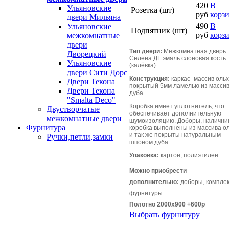
420
В
Ульяновские
Розетка (шт)
руб
корз
двери Мильяна
490
В
Ульяновские
Подпятник (шт)
руб
корз
межкомнатные
двери
Тип двери:
Межкомнатная дверь
Дворецкий
Селена ДГ эмаль слоновая кость
Ульяновские
(калёвка).
двери Сити Дорс
Конструкция:
каркас- массив ольх
Двери Текона
покрытый 5мм ламелью из масси
Двери Текона
дуба.
"Smalta Deco"
Коробка имеет уплотнитель, что
Двустворчатые
обеспечивает дополнительную
межкомнатные двери
шумоизоляцию. Доборы, налични
Фурнитура
коробка выполнены из массива о
и так же покрыты натуральным
Ручки,петли,замки
шпоном дуба.
Упаковка:
картон, полиэтилен.
Можно приобрести
дополнительно:
доборы, компле
фурнитуры.
Полотно 2000х900 +600р
Выбрать фурнитуру