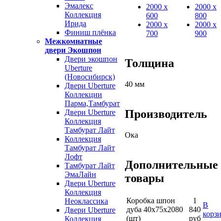
Эмалекс
2000 х
2000 х
Коллекция
600
800
Ирида
2000 х
2000 х
Финиш плёнка
700
900
Межкомнатные
двери Экошпон
Двери экошпон
Толщина
Uberture
(Новосибирск)
40 мм
Двери Uberture
Коллекции
Парма,Тамбурат
Производитель
Двери Uberture
Коллекция
Тамбурат Лайт
Ока
Коллекция
Тамбурат Лайт
Лофт
Дополнительные
Тамбурат Лайт
ЭмаЛайн
товары
Двери Uberture
Коллекция
Коробка шпон
1
Неоклассика
В
дуба 40х75х2080
840
Двери Uberture
корз
(шт)
руб
Коллекция