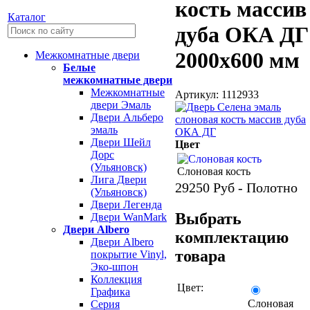
кость массив
Каталог
дуба ОКА ДГ
2000х600 мм
Межкомнатные двери
Белые
межкомнатные двери
Межкомнатные
Артикул: 1112933
двери Эмаль
Двери Альберо
эмаль
Двери Шейл
Цвет
Дорс
(Ульяновск)
Слоновая кость
Лига Двери
29250
Руб - Полотно
(Ульяновск)
Двери Легенда
Выбрать
Двери WanMark
Двери Albero
комплектацию
Двери Albero
товара
покрытие Vinyl,
Эко-шпон
Коллекция
Цвет:
Графика
Слоновая
Серия