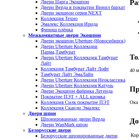
Ра
Двери Царга Экошпон
Двери Верда в покрытии Винил бархат
Двери экошпон серия NEXT
Коллекция Техно
Эмалекс Коллекция Ирида
Финиш плёнка
Межкомнатные двери Экошпон
Двери экошпон Uberture (Новосибирск)
Двери Uberture Коллекции
Парма,Тамбурат
То
Двери Uberture Коллекция Тамбурат
Лайт
Коллекция Тамбурат Лайт Лофт
40 
Тамбурат Лайт ЭмаЛайн
Двери Uberture Коллекция Неоклассика
Двери Uberture Коллекция Катунь
Пр
Двери Экошпон фабрика Легенда
Покрытие ПЭТ + ALL кромка
Коллекция Силк покрытие ПЭТ
Ока
Коллекция Сканди Эмалекс
Двери шпон
Шпонированные двери Верда
До
Двери WanMark шпон
Белорусские двери
Кор
Белорусские шпонированные двери