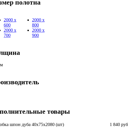
змер полотна
2000 х
2000 х
600
800
2000 х
2000 х
700
900
лщина
мм
оизводитель
полнительные товары
обка шпон дуба 40х75х2080 (шт)
1 840 руб