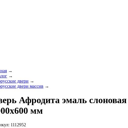
вная
→
алог
→
орусские двери
→
орусские двери массив
→
верь Афродита эмаль слоновая
000х600 мм
икул: 1112952