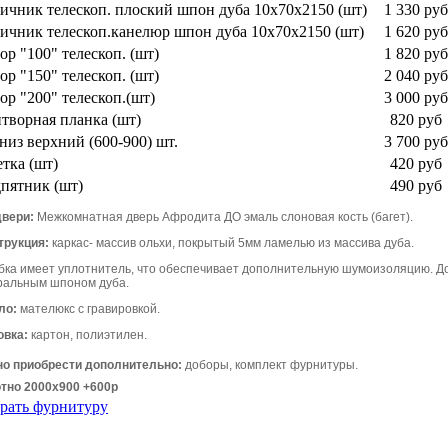
ичник телескоп. плоский шпон дуба 10х70х2150 (шт)
1 330 руб
ичник телескоп.канелюр шпон дуба 10х70х2150 (шт)
1 620 руб
ор "100" телескоп. (шт)
1 820 руб
ор "150" телескоп. (шт)
2 040 руб
ор "200" телескоп.(шт)
3 000 руб
творная планка (шт)
820 руб
низ верхний (600-900) шт.
3 700 руб
етка (шт)
420 руб
пятник (шт)
490 руб
двери:
Межкомнатная дверь Афродита ДО эмаль слоновая кость (багет).
трукция:
каркас- массив ольхи, покрытый 5мм ламелью из массива дуба.
бка имеет уплотнитель, что обеспечивает дополнительную шумоизоляцию. До
ральным шпоном дуба.
ло:
мателюкс с гравировкой.
овка:
картон, полиэтилен.
о приобрести дополнительно:
доборы, комплект фурнитуры.
тно 2000х900 +600р
рать фурнитуру