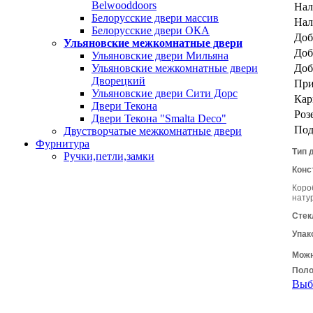
Belwooddoors
Нал
Белорусские двери массив
Нал
Белорусские двери ОКА
Доб
Ульяновские межкомнатные двери
Доб
Ульяновские двери Мильяна
Доб
Ульяновские межкомнатные двери
Дворецкий
При
Ульяновские двери Сити Дорс
Кар
Двери Текона
Роз
Двери Текона "Smalta Deco"
Под
Двустворчатые межкомнатные двери
Фурнитура
Тип 
Ручки,петли,замки
Конс
Коро
нату
Стек
Упак
Можн
Поло
Выб