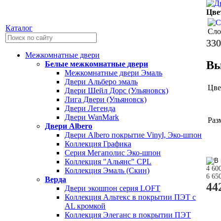
Цве
Каталог
Сло
330
Межкомнатные двери
Вы
Белые межкомнатные двери
Межкомнатные двери Эмаль
Двери Альберо эмаль
Цве
Двери Шейл Дорс (Ульяновск)
Лига Двери (Ульяновск)
Двери Легенда
Двери WanMark
Раз
Двери Albero
Двери Albero покрытие Vinyl, Эко-шпон
Коллекция Графика
Серия Мегаполис Эко-шпон
Коллекция "Альянс" CPL
4 60
Коллекция Эмаль (Скин)
6 65
Верда
44
Двери экошпон серия LOFT
Коллекция Альтекс в покрытии ПЭТ с
AL кромкой
Коллекция Элеганс в покрытии ПЭТ