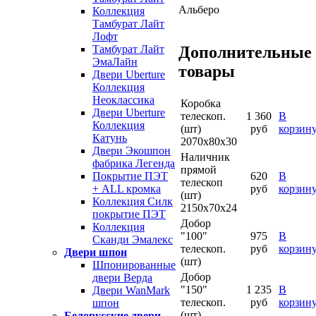
Альберо
Коллекция
Тамбурат Лайт
Лофт
Тамбурат Лайт
Дополнительные
ЭмаЛайн
товары
Двери Uberture
Коллекция
Неоклассика
Коробка
Двери Uberture
телескоп.
1 360
В
Коллекция
(шт)
руб
корзин
Катунь
2070х80х30
Двери Экошпон
Наличник
фабрика Легенда
прямой
620
В
Покрытие ПЭТ
телескоп
руб
корзин
+ ALL кромка
(шт)
Коллекция Силк
2150х70х24
покрытие ПЭТ
Добор
Коллекция
"100"
975
В
Сканди Эмалекс
телескоп.
руб
корзин
Двери шпон
(шт)
Шпонированные
Добор
двери Верда
"150"
1 235
В
Двери WanMark
телескоп.
руб
корзин
шпон
(шт)
Белорусские двери