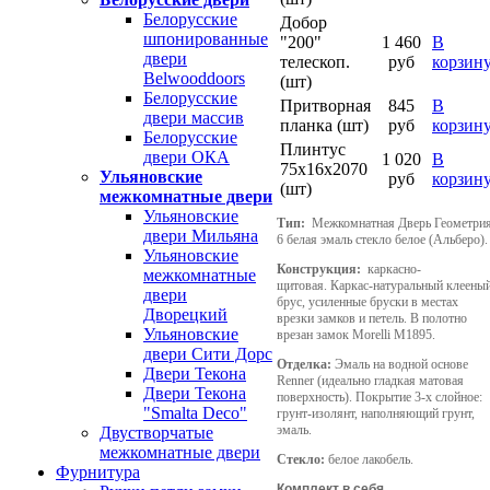
Белорусские
Добор
шпонированные
"200"
1 460
В
двери
телескоп.
руб
корзин
Belwooddoors
(шт)
Белорусские
Притворная
845
В
двери массив
планка (шт)
руб
корзин
Белорусские
Плинтус
двери ОКА
1 020
В
75х16х2070
Ульяновские
руб
корзин
(шт)
межкомнатные двери
Ульяновские
Тип:
Межкомнатная Дверь Геометри
двери Мильяна
6 белая эмаль стекло белое (Альберо).
Ульяновские
Конструкция:
каркасно-
межкомнатные
щитовая.
Каркас-натуральный клеены
двери
брус, усиленные бруски в местах
Дворецкий
врезки замков и петель. В полотно
Ульяновские
врезан замок Morelli M1895.
двери Сити Дорс
Отделка:
Эмаль на водной основе
Двери Текона
Renner (идеально гладкая матовая
Двери Текона
поверхность). Покрытие 3-х слойное:
"Smalta Deco"
грунт-изолянт, наполняющий грунт,
эмаль.
Двустворчатые
межкомнатные двери
Стекло:
белое лакобель.
Фурнитура
Комплект в себя