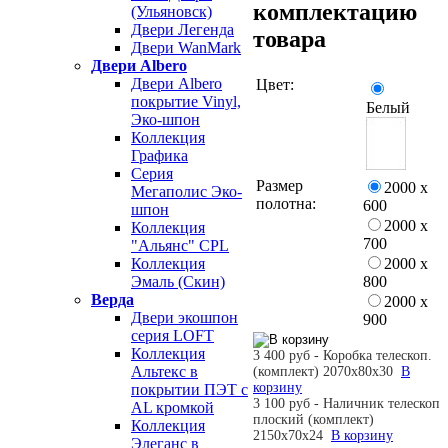
комплектацию
(Ульяновск)
Двери Легенда
товара
Двери WanMark
Двери Albero
Двери Albero
Цвет:
покрытие Vinyl,
Белый
Эко-шпон
Коллекция
Графика
Серия
Размер
2000 х
Мегаполис Эко-
полотна:
600
шпон
2000 х
Коллекция
700
"Альянс" CPL
2000 х
Коллекция
800
Эмаль (Скин)
Верда
2000 х
Двери экошпон
900
серия LOFT
Коллекция
3 400 руб - Коробка телескоп.
Альтекс в
(комплект) 2070х80х30
В
корзину
покрытии ПЭТ с
3 100 руб - Наличник телескоп
AL кромкой
плоский (комплект)
Коллекция
2150х70х24
В корзину
Элеганс в