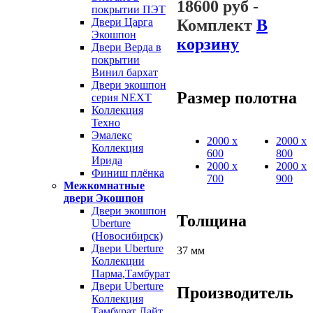
18600 руб
-
покрытии ПЭТ
Комплект
В
Двери Царга
Экошпон
корзину
Двери Верда в
покрытии
Винил бархат
Двери экошпон
Размер полотна
серия NEXT
Коллекция
Техно
Эмалекс
2000 х
2000 х
Коллекция
600
800
Ирида
2000 х
2000 х
Финиш плёнка
700
900
Межкомнатные
двери Экошпон
Двери экошпон
Толщина
Uberture
(Новосибирск)
Двери Uberture
37 мм
Коллекции
Парма,Тамбурат
Двери Uberture
Производитель
Коллекция
Тамбурат Лайт