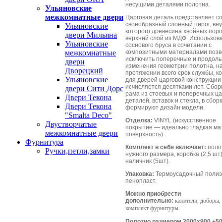
несущими деталями полотна.
Ульяновские
межкомнатные двери
Царговая деталь представляет с
своеобразный слоеный пирог, вн
Ульяновские
которого древесина хвойных поро
двери Мильяна
верхний слой из МДФ. Использов
Ульяновские
соснового бруса в сочетании с
композитными материалами позв
межкомнатные
исключить поперечные и продол
двери
изменения геометрии полотна, н
Дворецкий
протяжении всего срок службы, к
Ульяновские
для дверей царговой конструкции
исчисляется десятками лет. Сбо
двери Сити Дорс
рама из стоевых и поперечных ц
Двери Текона
деталей, вставок и стекла, в сбор
Двери Текона
формируют дизайн модели.
"Smalta Deco"
Отделка:
VINYL (искусственное
Двустворчатые
покрытие — идеально гладкая ма
межкомнатные двери
поверхность).
Фурнитура
Комплект в себя включает:
поло
Ручки,петли,замки
нужного размера, коробка (2,5 шт)
наличник (5шт).
Упаковка:
Термоусадочный полиэ
пенопласт.
Можно приобрести
дополнительно:
капители, доборы,
комплект фурнитуры.
Полотно размером 2000х900 +5