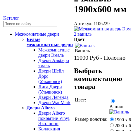
1900х600 мм
Каталог
Артикул: 1106229
Межкомнатные двери
Цвет
Белые
межкомнатные двери
Межкомнатные
Ваниль
двери Эмаль
11000
Руб - Полотно
Двери Альберо
эмаль
Выбрать
Двери Шейл
Дорс
комплектацию
(Ульяновск)
товара
Лига Двери
(Ульяновск)
Двери Легенда
Цвет:
Двери WanMark
Ваниль
Двери Albero
Двери Albero
покрытие Vinyl,
Размер полотна:
1900 х 
Эко-шпон
2000 х 
Коллекция