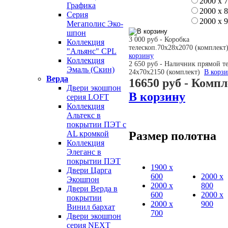
2000 х 
Графика
2000 х 
Серия
2000 х 
Мегаполис Эко-
шпон
3 000 руб - Коробка
Коллекция
телескоп.70х28х2070 (комплек
"Альянс" CPL
корзину
Коллекция
2 650 руб - Наличник прямой т
Эмаль (Скин)
24х70х2150 (комплект)
В корз
Верда
16650 руб
- Компл
Двери экошпон
В корзину
серия LOFT
Коллекция
Альтекс в
покрытии ПЭТ с
Размер полотна
AL кромкой
Коллекция
Элеганс в
покрытии ПЭТ
1900 х
Двери Царга
600
2000 х
Экошпон
2000 х
800
Двери Верда в
600
2000 х
покрытии
2000 х
900
Винил бархат
700
Двери экошпон
серия NEXT