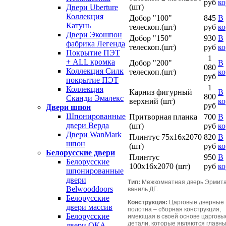
руб
ко
(шт)
Двери Uberture
Коллекция
Добор "100"
845
В
Катунь
телескоп.(шт)
руб
ко
Двери Экошпон
Добор "150"
930
В
фабрика Легенда
телескоп.(шт)
руб
ко
Покрытие ПЭТ
1
+ ALL кромка
Добор "200"
В
080
Коллекция Силк
телескоп.(шт)
ко
руб
покрытие ПЭТ
1
Коллекция
Карниз фигурный
В
800
Сканди Эмалекс
верхний (шт)
ко
руб
Двери шпон
Шпонированные
Притворная планка
700
В
двери Верда
(шт)
руб
ко
Двери WanMark
Плинтус 75х16х2070
820
В
шпон
(шт)
руб
ко
Белорусские двери
Плинтус
950
В
Белорусские
100х16х2070 (шт)
руб
ко
шпонированные
двери
Тип:
Межкомнатная дверь Эрмита
Belwooddoors
ваниль ДГ.
Белорусские
Конструкция:
Царговые дверные
двери массив
полотна – сборная конструкция,
Белорусские
имеющая в своей основе царговы
детали, которые являются главн
двери ОКА