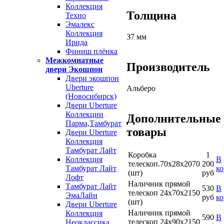
Коллекция
Толщина
Техно
Эмалекс
Коллекция
37 мм
Ирида
Финиш плёнка
Межкомнатные
Производитель
двери Экошпон
Двери экошпон
Uberture
Альберо
(Новосибирск)
Двери Uberture
Коллекции
Дополнительные
Парма,Тамбурат
товары
Двери Uberture
Коллекция
Тамбурат Лайт
Коробка
1
В
Коллекция
телескоп.70х28х2070
200
ко
Тамбурат Лайт
(шт)
руб
Лофт
Наличник прямой
Тамбурат Лайт
530
В
телескоп 24х70х2150
ЭмаЛайн
руб
ко
(шт)
Двери Uberture
Наличник прямой
Коллекция
590
В
телескоп 24х90х2150
Неоклассика