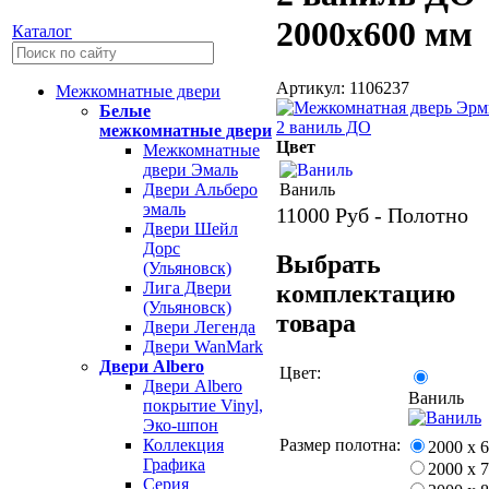
2000х600 мм
Каталог
Артикул: 1106237
Межкомнатные двери
Белые
межкомнатные двери
Цвет
Межкомнатные
двери Эмаль
Ваниль
Двери Альберо
эмаль
11000
Руб - Полотно
Двери Шейл
Дорс
Выбрать
(Ульяновск)
Лига Двери
комплектацию
(Ульяновск)
товара
Двери Легенда
Двери WanMark
Двери Albero
Цвет:
Двери Albero
Ваниль
покрытие Vinyl,
Эко-шпон
Размер полотна:
Коллекция
2000 х 
Графика
2000 х 
Серия