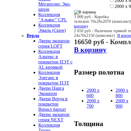
2000 х 
Мегаполис Эко-
2000 х 
шпон
Коллекция
3 000 руб - Коробка
"Альянс" CPL
телескоп.70х28х2070 (комплек
Коллекция
корзину
Эмаль (Скин)
2 650 руб - Наличник прямой т
Верда
24х70х2150 (комплект)
В корз
16650 руб
- Компл
Двери экошпон
серия LOFT
В корзину
Коллекция
Альтекс в
покрытии ПЭТ с
AL кромкой
Размер полотна
Коллекция
Элеганс в
покрытии ПЭТ
Двери Царга
2000 х
2000 х
Экошпон
600
800
Двери Верда в
2000 х
2000 х
покрытии
700
900
Винил бархат
Двери экошпон
серия NEXT
Толщина
Коллекция
Техно