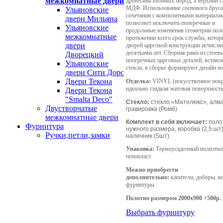
межкомнатные двери
древесина хвойных пород, а верхний с
МДФ. Использование соснового бруса
Ульяновские
сочетании с композитными материала
двери Мильяна
позволяет исключить поперечные и
Ульяновские
продольные изменения геометрии поло
межкомнатные
протяжении всего срок службы, котор
двери
дверей царговой конструкции исчисля
десятками лет. Сборная рама из стоев
Дворецкий
поперечных царговых деталей, вставо
Ульяновские
стекла, в сборке формируют дизайн м
двери Сити Дорс
Двери Текона
Отделка:
VINYL (искусственное пок
идеально гладкая матовая поверхность
Двери Текона
"Smalta Deco"
Стекло:
стекло «Мателюкс», алм
Двустворчатые
гравировка (Ромб).
межкомнатные двери
Комплект в себя включает:
поло
Фурнитура
нужного размера, коробка (2,5 шт)
Ручки,петли,замки
наличник (5шт).
Упаковка:
Термоусадочный полиэтил
пенопласт.
Можно приобрести
дополнительно:
капители, доборы, к
фурнитуры.
Полотно размером 2000х900 +500р.
Выбрать фурнитуру