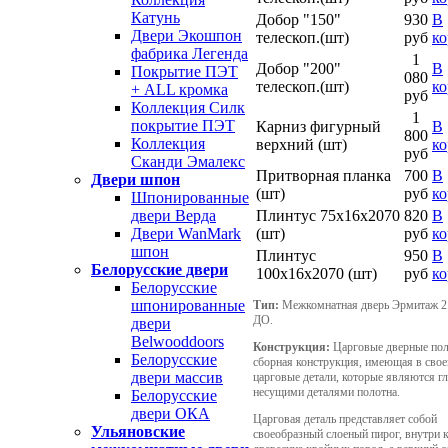
Катунь
Добор "150"
930
В
Двери Экошпон
телескоп.(шт)
руб
ко
фабрика Легенда
1
Добор "200"
В
Покрытие ПЭТ
080
телескоп.(шт)
ко
+ ALL кромка
руб
Коллекция Силк
1
покрытие ПЭТ
Карниз фигурный
В
800
Коллекция
верхний (шт)
ко
руб
Сканди Эмалекс
Притворная планка
700
В
Двери шпон
(шт)
руб
ко
Шпонированные
Плинтус 75х16х2070
820
В
двери Верда
(шт)
руб
ко
Двери WanMark
шпон
Плинтус
950
В
Белорусские двери
100х16х2070 (шт)
руб
ко
Белорусские
шпонированные
Тип:
Межкомнатная дверь Эрмитаж 2
ДО.
двери
Belwooddoors
Конструкция:
Царговые дверные пол
Белорусские
сборная конструкция, имеющая в свое
двери массив
царговые детали, которые являются г
несущими деталями полотна.
Белорусские
двери ОКА
Царговая деталь представляет собой
Ульяновские
своеобразный слоеный пирог, внутри 