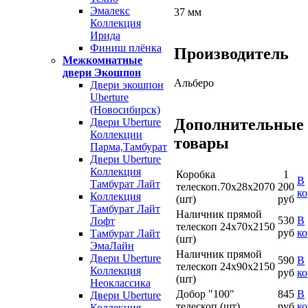
Эмалекс
37 мм
Коллекция
Ирида
Финиш плёнка
Производитель
Межкомнатные
двери Экошпон
Альберо
Двери экошпон
Uberture
(Новосибирск)
Дополнительные
Двери Uberture
Коллекции
товары
Парма,Тамбурат
Двери Uberture
Коллекция
Коробка
1
В
Тамбурат Лайт
телескоп.70х28х2070
200
ко
Коллекция
(шт)
руб
Тамбурат Лайт
Наличник прямой
530
В
Лофт
телескоп 24х70х2150
руб
ко
Тамбурат Лайт
(шт)
ЭмаЛайн
Наличник прямой
Двери Uberture
590
В
телескоп 24х90х2150
Коллекция
руб
ко
(шт)
Неоклассика
Добор "100"
845
В
Двери Uberture
телескоп.(шт)
руб
ко
Коллекция