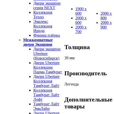
Двери экошпон
серия NEXT
1900 х
Коллекция
600
2000 х
Техно
2000 х
800
Эмалекс
600
2000 х
Коллекция
2000 х
900
Ирида
700
Финиш плёнка
Межкомнатные
двери Экошпон
Толщина
Двери экошпон
Uberture
39 мм
(Новосибирск)
Двери Uberture
Коллекции
Парма,Тамбурат
Производитель
Двери Uberture
Коллекция
Легенда
Тамбурат Лайт
Коллекция
Тамбурат Лайт
Дополнительные
Лофт
Тамбурат Лайт
товары
ЭмаЛайн
Двери Uberture