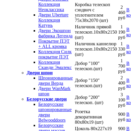
Коллекция
Коробка телескоп
2
Неоклассика
сэндвич с
В
460
Двери Uberture
уплотнителем
ко
руб
Коллекция
75х38х2070 (шт)
Катунь
Наличник прямой
1
В
Двери Экошпон
телескоп.10х80х2150
190
ко
фабрика Легенда
(шт)
руб
Покрытие ПЭТ
Наличник каннелюр
1
В
+ ALL кромка
телескоп.10х80х2150
330
ко
Коллекция Силк
(шт)
руб
покрытие ПЭТ
1
Коллекция
Добор "100"
В
700
Сканди Эмалекс
телескоп.(шт)
ко
руб
Двери шпон
2
Шпонированные
Добор "150"
В
400
двери Верда
телескоп.(шт)
ко
руб
Двери WanMark
шпон
3
Добор "200"
В
Белорусские двери
100
телескоп. (шт)
ко
Белорусские
руб
шпонированные
Розетка
900
В
двери
декоративная
руб
ко
Belwooddoors
80х80х19 (шт)
Белорусские
Цоколь 80х227х19
900
В
двери массив