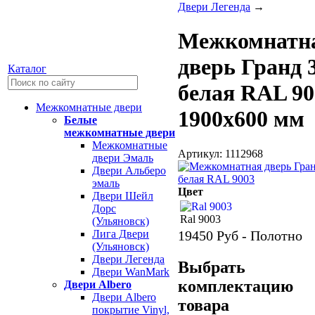
Двери Легенда
→
Межкомнатн
дверь Гранд 
Каталог
белая RAL 90
Межкомнатные двери
1900х600 мм
Белые
межкомнатные двери
Межкомнатные
Артикул: 1112968
двери Эмаль
Двери Альберо
эмаль
Цвет
Двери Шейл
Дорс
Ral 9003
(Ульяновск)
19450
Руб - Полотно
Лига Двери
(Ульяновск)
Двери Легенда
Выбрать
Двери WanMark
комплектацию
Двери Albero
Двери Albero
товара
покрытие Vinyl,