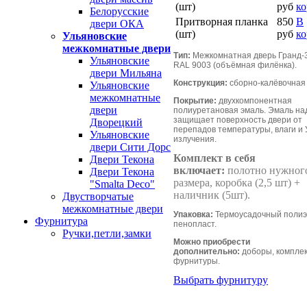
(шт)
руб
ко
Белорусские
Притворная планка
850
В
двери ОКА
(шт)
руб
ко
Ульяновские
межкомнатные двери
Тип:
Межкомнатная дверь Гранд-
Ульяновские
RAL 9003 (объёмная филёнка).
двери Мильяна
Конструкция:
сборно-калёвочная 
Ульяновские
межкомнатные
Покрытие:
двухкомпонентная
двери
полиуретановая эмаль. Эмаль н
защищает поверхность двери от
Дворецкий
перепадов температуры, влаги и
Ульяновские
излучения.
двери Сити Дорс
Комплект в себя
Двери Текона
включает:
полотно нужног
Двери Текона
размера, коробка (2,5 шт) +
"Smalta Deco"
наличник (5шт).
Двустворчатые
межкомнатные двери
Упаковка:
Термоусадочный полиэ
Фурнитура
пенопласт.
Ручки,петли,замки
Можно приобрести
дополнительно:
доборы, компле
фурнитуры.
Выбрать фурнитуру