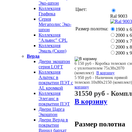
Эко-шпон
Коллекция
Цвет:
Графика
Ral 9003
Серия
Мегаполис Эко-
Размер полотна:
1900 х 
шпон
Коллекция
2000 х 
"Альянс" CPL
2000 х 
Коллекция
2000 х 
Эмаль (Скин)
2000 х 
Верда
Двери экошпон
6 150 руб - Коробка телескоп с
серия LOFT
с уплотнителем 75х38х2070
Коллекция
(комплект)
В корзину
Альтекс в
5 950 руб - Наличник прямой
телескоп.10х80х2150 (комплек
покрытии ПЭТ с
корзину
AL кромкой
31550 руб
- Компл
Коллекция
Элеганс в
В корзину
покрытии ПЭТ
Двери Царга
Экошпон
Двери Верда в
Размер полотна
покрытии
Винил бархат