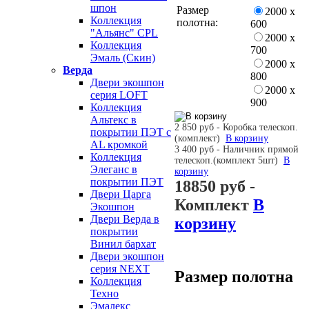
шпон
Размер
2000 х
Коллекция
полотна:
600
"Альянс" CPL
2000 х
Коллекция
700
Эмаль (Скин)
2000 х
Верда
800
Двери экошпон
2000 х
серия LOFT
900
Коллекция
Альтекс в
2 850 руб - Коробка телескоп.
покрытии ПЭТ с
(комплект)
В корзину
AL кромкой
3 400 руб - Наличник прямой
Коллекция
телескоп.(комплект 5шт)
В
Элеганс в
корзину
покрытии ПЭТ
18850 руб
-
Двери Царга
Комплект
В
Экошпон
Двери Верда в
корзину
покрытии
Винил бархат
Двери экошпон
серия NEXT
Размер полотна
Коллекция
Техно
Эмалекс