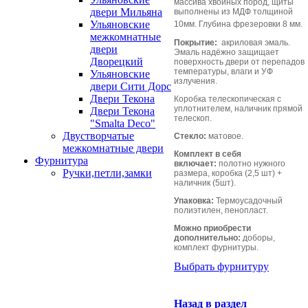
массива хвойных пород, щиты
двери Мильяна
выполнены из МДФ толщиной
Ульяновские
10мм. Глубина фрезеровки 8 мм.
межкомнатные
Покрытие:
акриловая эмаль.
двери
Эмаль надёжно защищает
Дворецкий
поверхность двери от перепадов
температуры, влаги и УФ
Ульяновские
излучения.
двери Сити Дорс
Двери Текона
Коробка телескопическая с
уплотнителем, наличник прямой
Двери Текона
телескоп.
"Smalta Deco"
Двустворчатые
Стекло:
матовое.
межкомнатные двери
Комплект в себя
Фурнитура
включает:
полотно нужного
Ручки,петли,замки
размера, коробка (2,5 шт) +
наличник (5шт).
Упаковка:
Термоусадочный
полиэтилен, пенопласт.
Можно приобрести
дополнительно:
доборы,
комплект фурнитуры.
Выбрать фурнитуру
Назад в раздел