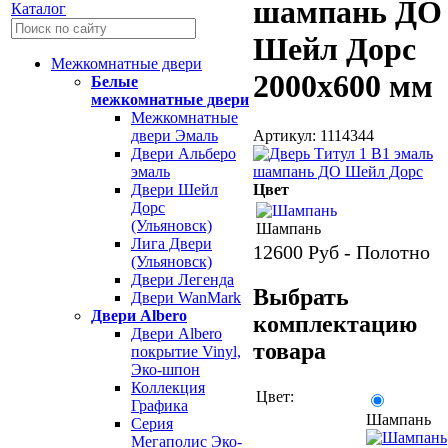
шампань ДО
Каталог
Шейл Дорс
Межкомнатные двери
2000х600 мм
Белые
межкомнатные двери
Межкомнатные
Артикул: 1114344
двери Эмаль
Двери Альберо
эмаль
Цвет
Двери Шейл
Дорс
(Ульяновск)
Шампань
Лига Двери
12600
Руб - Полотно
(Ульяновск)
Двери Легенда
Выбрать
Двери WanMark
Двери Albero
комплектацию
Двери Albero
товара
покрытие Vinyl,
Эко-шпон
Коллекция
Цвет:
Графика
Шампань
Серия
Мегаполис Эко-