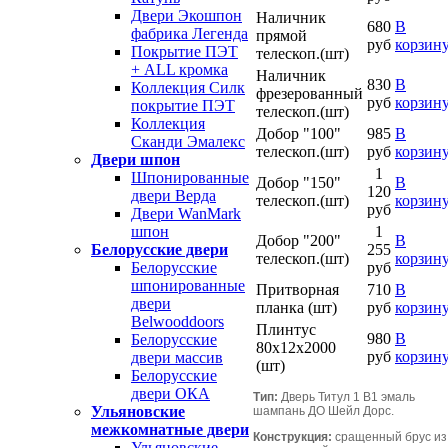
Двери Экошпон
Наличник
680
В
фабрика Легенда
прямой
руб
корзин
Покрытие ПЭТ
телескоп.(шт)
+ ALL кромка
Наличник
830
В
Коллекция Силк
фрезерованный
руб
корзин
покрытие ПЭТ
телескоп.(шт)
Коллекция
Добор "100"
985
В
Сканди Эмалекс
телескоп.(шт)
руб
корзин
Двери шпон
1
Шпонированные
Добор "150"
В
120
двери Верда
телескоп.(шт)
корзин
руб
Двери WanMark
1
шпон
Добор "200"
В
255
Белорусские двери
телескоп.(шт)
корзин
руб
Белорусские
шпонированные
Притворная
710
В
двери
планка (шт)
руб
корзин
Belwooddoors
Плинтус
980
В
Белорусские
80х12х2000
руб
корзин
двери массив
(шт)
Белорусские
двери ОКА
Тип:
Дверь Титул 1 В1 эмаль
Ульяновские
шампань ДО Шейл Дорс.
межкомнатные двери
Конструкция:
сращенный брус из
Ульяновские