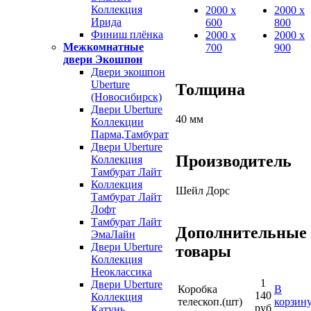
Коллекция
2000 х
2000 х
Ирида
600
800
Финиш плёнка
2000 х
2000 х
Межкомнатные
700
900
двери Экошпон
Двери экошпон
Uberture
Толщина
(Новосибирск)
Двери Uberture
40 мм
Коллекции
Парма,Тамбурат
Двери Uberture
Производитель
Коллекция
Тамбурат Лайт
Коллекция
Шейл Дорс
Тамбурат Лайт
Лофт
Тамбурат Лайт
Дополнительные
ЭмаЛайн
Двери Uberture
товары
Коллекция
Неоклассика
1
Двери Uberture
Коробка
В
140
Коллекция
телескоп.(шт)
корзин
руб
Катунь