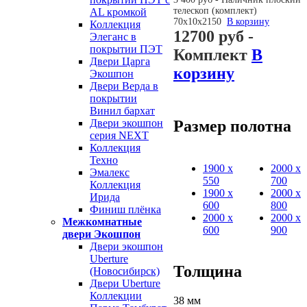
телескоп (комплект)
AL кромкой
70х10х2150
В корзину
Коллекция
12700 руб
-
Элеганс в
покрытии ПЭТ
Комплект
В
Двери Царга
корзину
Экошпон
Двери Верда в
покрытии
Винил бархат
Размер полотна
Двери экошпон
серия NEXT
Коллекция
Техно
1900 х
2000 х
Эмалекс
550
700
Коллекция
1900 х
2000 х
Ирида
600
800
Финиш плёнка
2000 х
2000 х
Межкомнатные
600
900
двери Экошпон
Двери экошпон
Uberture
Толщина
(Новосибирск)
Двери Uberture
Коллекции
38 мм