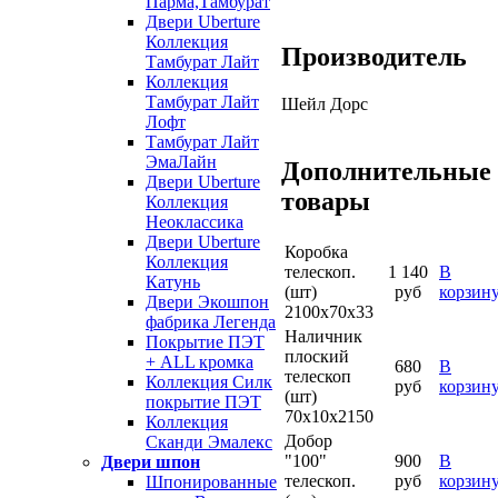
Парма,Тамбурат
Двери Uberture
Коллекция
Производитель
Тамбурат Лайт
Коллекция
Тамбурат Лайт
Шейл Дорс
Лофт
Тамбурат Лайт
ЭмаЛайн
Дополнительные
Двери Uberture
товары
Коллекция
Неоклассика
Двери Uberture
Коробка
Коллекция
телескоп.
1 140
В
Катунь
(шт)
руб
корзин
Двери Экошпон
2100х70х33
фабрика Легенда
Наличник
Покрытие ПЭТ
плоский
+ ALL кромка
680
В
телескоп
Коллекция Силк
руб
корзин
(шт)
покрытие ПЭТ
70х10х2150
Коллекция
Добор
Сканди Эмалекс
"100"
900
В
Двери шпон
телескоп.
руб
корзин
Шпонированные