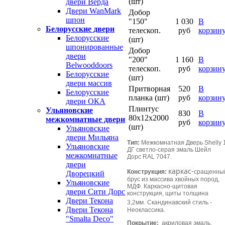
(шт)
двери Верда
Двери WanMark
Добор
шпон
"150"
1 030
В
Белорусские двери
телескоп.
руб
корзин
Белорусские
(шт)
шпонированные
Добор
двери
"200"
1 160
В
Belwooddoors
телескоп.
руб
корзин
Белорусские
(шт)
двери массив
Притворная
520
В
Белорусские
планка (шт)
руб
корзин
двери ОКА
Плинтус
Ульяновские
830
В
80х12х2000
межкомнатные двери
руб
корзин
(шт)
Ульяновские
двери Мильяна
Тип:
Межкомнатная Дверь Shelly 
Ульяновские
ДГ светло-серая эмаль Шейл
межкомнатные
Дорс RAL 7047.
двери
каркас-
Конструкция:
сращенны
Дворецкий
брус из массива хвойных пород,
Ульяновские
МДФ. Каркасно-щитовая
двери Сити Дорс
конструкция, щиты толщина
Двери Текона
3,2мм.
Скандинавский стиль -
Двери Текона
Неоклассика.
"Smalta Deco"
Покрытие:
акриловая эмаль.