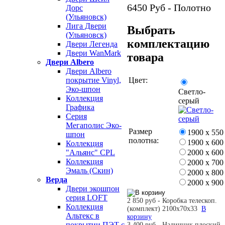
6450
Руб - Полотно
Дорс
(Ульяновск)
Лига Двери
Выбрать
(Ульяновск)
комплектацию
Двери Легенда
Двери WanMark
товара
Двери Albero
Двери Albero
Цвет:
покрытие Vinyl,
Эко-шпон
Светло-
Коллекция
серый
Графика
Серия
Мегаполис Эко-
Размер
1900 х 550
шпон
полотна:
1900 х 600
Коллекция
2000 х 600
"Альянс" CPL
Коллекция
2000 х 700
Эмаль (Скин)
2000 х 800
Верда
2000 х 900
Двери экошпон
серия LOFT
2 850 руб - Коробка телескоп.
Коллекция
(комплект) 2100х70х33
В
Альтекс в
корзину
покрытии ПЭТ с
3 400 руб - Наличник плоский