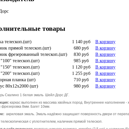
Дорс
олнительные товары
а телескоп.(шт)
1 140 руб
В корзину
ник прямой телескоп.(шт)
680 руб
В корзину
ник фрезерованный телескоп.(шт)
830 руб
В корзину
"100" телескоп.(шт)
985 руб
В корзину
"150" телескоп.(шт)
1 120 руб
В корзину
"200" телескоп.(шт)
1 255 руб
В корзину
орная планка (шт)
710 руб
В корзину
ус 80х12х2000 (шт)
980 руб
В корзину
рь Скалино 1 белая эмаль Шейл Дорс ДГ.
кция:
каркас выполнен из массива хвойных пород. Внутреннее наполнение 
я фрезеровка 8мм. Багет 10мм.
ие:
акриловая эмаль. Эмаль надёжно защищает поверхность двери от перепад
 телескопическая с уплотнителем, наличник прямой телескоп.
т в себя включает:
полотно нужного размера, коробка (2,5 шт) + наличник (5