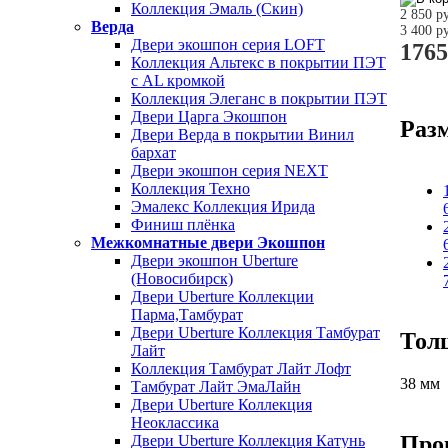
Коллекция Эмаль (Скин)
2 850 р
Верда
3 400 р
Двери экошпон серия LOFT
1765
Коллекция Альтекс в покрытии ПЭТ
с AL кромкой
Коллекция Элеганс в покрытии ПЭТ
Двери Царга Экошпон
Раз
Двери Верда в покрытии Винил
бархат
Двери экошпон серия NEXT
Коллекция Техно
Эмалекс Коллекция Ирида
Финиш плёнка
Межкомнатные двери Экошпон
Двери экошпон Uberture
(Новосибирск)
Двери Uberture Коллекции
Парма,Тамбурат
Двери Uberture Коллекция Тамбурат
Тол
Лайт
Коллекция Тамбурат Лайт Лофт
38 мм
Тамбурат Лайт ЭмаЛайн
Двери Uberture Коллекция
Неоклассика
Про
Двери Uberture Коллекция Катунь