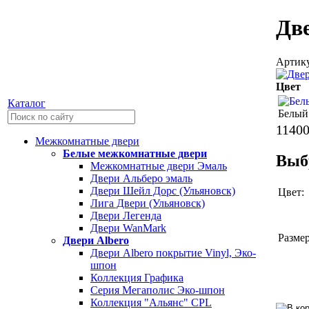
Дв
Артику
Цвет
Каталог
Белый
1140
Межкомнатные двери
Белые межкомнатные двери
Выб
Межкомнатные двери Эмаль
Двери Альберо эмаль
Двери Шейл Дорс (Ульяновск)
Цвет:
Лига Двери (Ульяновск)
Двери Легенда
Двери WanMark
Размер
Двери Albero
Двери Albero покрытие Vinyl, Эко-
шпон
Коллекция Графика
Серия Мегаполис Эко-шпон
Коллекция "Альянс" CPL