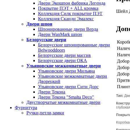
Двери Экошпон фабрика Легенда
Покрытие ПЭТ + ALL кромка
Шейл 
Коллекция Силк покрытие ПЭТ
Коллекция Сканди Эмалекс
Двери шпон
Доп
Шпонированные двери Верда
Двери WanMark шпон
Белорусские двери
Коробк
Белорусские шпонированные двери
Налич
Belwooddoors
Налич
Белорусские двери массив
Белорусские двери ОКА
Добор 
Ульяновские межкомнатные двери
Добор 
Ульяновские двери Мильяна
Добор 
Ульяновские межкомнатные двери
Притв
Дворецкий
Плинт
Ульяновские двери Сити Дорс
Двери Текона
Тип:
Две
Двери Текона "Smalta Deco"
Двустворчатые межкомнатные двери
Констру
Фурнитура
глубока
Ручки,петли,замки
Покрыт
Коробка
Комплек