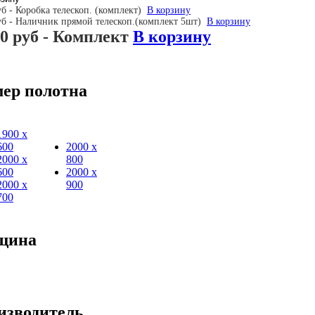
уб - Коробка телескоп. (комплект)
В корзину
уб - Наличник прямой телескоп.(комплект 5шт)
В корзину
0 руб
- Комплект
В корзину
мер полотна
1900 х
600
2000 х
2000 х
800
600
2000 х
2000 х
900
700
щина
изводитель