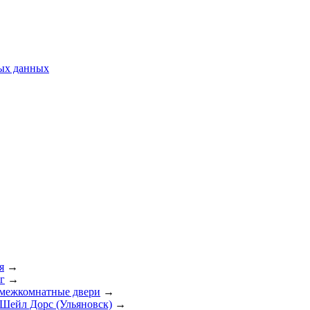
ных данных
я
→
г
→
 межкомнатные двери
→
Шейл Дорс (Ульяновск)
→