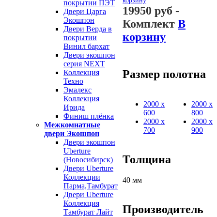
корзину
покрытии ПЭТ
19950 руб
-
Двери Царга
Экошпон
Комплект
В
Двери Верда в
корзину
покрытии
Винил бархат
Двери экошпон
серия NEXT
Размер полотна
Коллекция
Техно
Эмалекс
Коллекция
2000 х
2000 х
Ирида
600
800
Финиш плёнка
2000 х
2000 х
Межкомнатные
700
900
двери Экошпон
Двери экошпон
Uberture
Толщина
(Новосибирск)
Двери Uberture
Коллекции
40 мм
Парма,Тамбурат
Двери Uberture
Коллекция
Производитель
Тамбурат Лайт