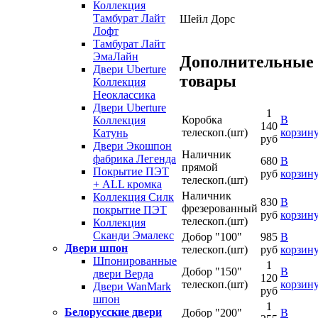
Коллекция
Тамбурат Лайт
Шейл Дорс
Лофт
Тамбурат Лайт
ЭмаЛайн
Дополнительные
Двери Uberture
товары
Коллекция
Неоклассика
Двери Uberture
1
Коробка
В
Коллекция
140
телескоп.(шт)
корзин
Катунь
руб
Двери Экошпон
Наличник
фабрика Легенда
680
В
прямой
Покрытие ПЭТ
руб
корзин
телескоп.(шт)
+ ALL кромка
Наличник
Коллекция Силк
830
В
фрезерованный
покрытие ПЭТ
руб
корзин
телескоп.(шт)
Коллекция
Сканди Эмалекс
Добор "100"
985
В
Двери шпон
телескоп.(шт)
руб
корзин
Шпонированные
1
Добор "150"
В
двери Верда
120
телескоп.(шт)
корзин
Двери WanMark
руб
шпон
1
Белорусские двери
Добор "200"
В