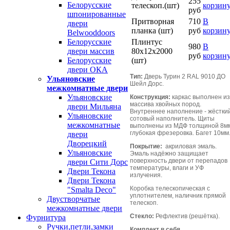
255
Белорусские
телескоп.(шт)
корзин
руб
шпонированные
Притворная
710
В
двери
планка (шт)
руб
корзин
Belwooddoors
Плинтус
Белорусские
980
В
80х12х2000
двери массив
руб
корзин
(шт)
Белорусские
двери ОКА
Тип:
Дверь Турин 2 RAL 9010 ДО
Ульяновские
Шейл Дорс.
межкомнатные двери
Ульяновские
Конструкция:
каркас выполнен из
массива хвойных пород.
двери Мильяна
Внутреннее наполнение - жёстки
Ульяновские
сотовый наполнитель. Щиты
межкомнатные
выполнены из МДФ толщиной 8м
глубокая фрезеровка. Багет 10мм
двери
Дворецкий
Покрытие:
акриловая эмаль.
Ульяновские
Эмаль надёжно защищает
поверхность двери от перепадов
двери Сити Дорс
температуры, влаги и УФ
Двери Текона
излучения.
Двери Текона
Коробка телескопическая с
"Smalta Deco"
уплотнителем, наличник прямой
Двустворчатые
телескоп.
межкомнатные двери
Стекло:
Рефлектив (решётка).
Фурнитура
Ручки,петли,замки
Комплект в себя