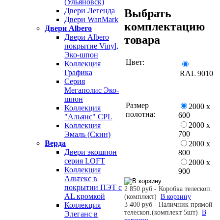
(Ульяновск)
Двери Легенда
Выбрать
Двери WanMark
комплектацию
Двери Albero
Двери Albero
товара
покрытие Vinyl,
Эко-шпон
Цвет:
Коллекция
Графика
RAL 9010
Серия
Мегаполис Эко-
шпон
Размер
2000 х
Коллекция
полотна:
600
"Альянс" CPL
2000 х
Коллекция
700
Эмаль (Скин)
Верда
2000 х
Двери экошпон
800
серия LOFT
2000 х
Коллекция
900
Альтекс в
покрытии ПЭТ с
2 850 руб - Коробка телескоп.
AL кромкой
(комплект)
В корзину
3 400 руб - Наличник прямой
Коллекция
телескоп.(комплект 5шт)
В
Элеганс в