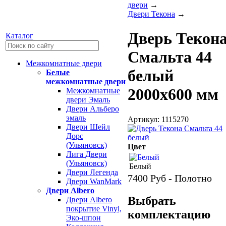
двери
→
Двери Текона
→
Дверь Текон
Каталог
Смальта 44
Межкомнатные двери
белый
Белые
межкомнатные двери
2000х600 мм
Межкомнатные
двери Эмаль
Двери Альберо
эмаль
Артикул: 1115270
Двери Шейл
Дорс
(Ульяновск)
Цвет
Лига Двери
(Ульяновск)
Белый
Двери Легенда
7400
Руб - Полотно
Двери WanMark
Двери Albero
Выбрать
Двери Albero
покрытие Vinyl,
комплектацию
Эко-шпон