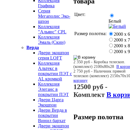
товара
Коллекция
Графика
Серия
Цвет:
Мегаполис Эко-
Белый
шпон
Коллекция
"Альянс" CPL
Размер полотна:
2000 х 
Коллекция
2000 х 
Эмаль (Скин)
2000 х 
Верда
2000 х 
Двери экошпон
серия LOFT
2 350 руб - Коробка телескоп.
Коллекция
(комплект) 2100х80х28
В корз
Альтекс в
2 750 руб - Наличник прямой
покрытии ПЭТ с
телескоп (комплект) 2150х70х
AL кромкой
корзину
Коллекция
12500 руб
-
Элеганс в
Комплект
В корз
покрытии ПЭТ
Двери Царга
Экошпон
Двери Верда в
покрытии
Размер полотна
Винил бархат
Двери экошпон