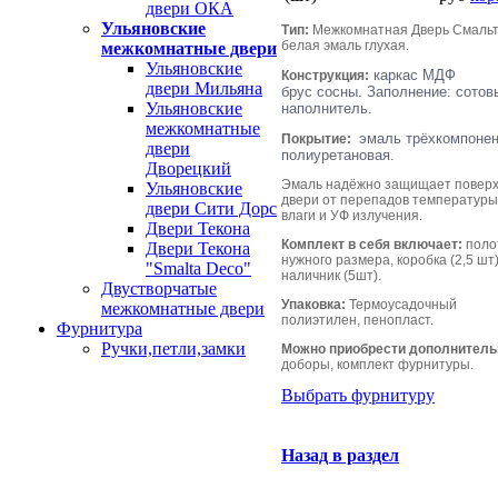
двери ОКА
Ульяновские
Тип:
Межкомнатная Дверь Смальт
белая эмаль глухая.
межкомнатные двери
Ульяновские
каркас МДФ
Конструкция:
двери Мильяна
брус
сосны. Заполнение: сотов
Ульяновские
наполнитель.
межкомнатные
эмаль трёхкомпонен
Покрытие:
двери
полиуретановая.
Дворецкий
Эмаль надёжно защищает поверх
Ульяновские
двери от перепадов температуры
двери Сити Дорс
влаги и УФ излучения.
Двери Текона
Комплект в себя включает:
поло
Двери Текона
нужного размера, коробка (2,5 шт)
"Smalta Deco"
наличник (5шт).
Двустворчатые
Упаковка:
Термоусадочный
межкомнатные двери
полиэтилен, пенопласт.
Фурнитура
Ручки,петли,замки
Можно приобрести дополнитель
доборы, комплект фурнитуры.
Выбрать фурнитуру
Назад в раздел