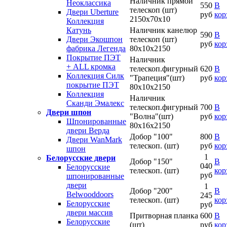
Наличник прямой
Неоклассика
550
В
телескоп (шт)
Двери Uberture
руб
кор
2150х70х10
Коллекция
Наличник канелюр
Катунь
590
В
телескоп (шт)
Двери Экошпон
руб
кор
80х10х2150
фабрика Легенда
Покрытие ПЭТ
Наличник
+ ALL кромка
телескоп.фигурный
620
В
Коллекция Силк
"Трапеция"(шт)
руб
кор
покрытие ПЭТ
80х10х2150
Коллекция
Наличник
Сканди Эмалекс
телескоп.фигурный
700
В
Двери шпон
"Волна"(шт)
руб
кор
Шпонированные
80х16х2150
двери Верда
Добор "100"
800
В
Двери WanMark
телескоп. (шт)
руб
кор
шпон
1
Белорусские двери
Добор "150"
В
040
Белорусские
телескоп. (шт)
кор
руб
шпонированные
двери
1
Добор "200"
В
Belwooddoors
245
телескоп. (шт)
кор
Белорусские
руб
двери массив
Притворная планка
600
В
Белорусские
(шт)
руб
кор