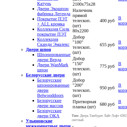
Катунь
2100х75х28
Двери Экошпон
Наличник
фабрика Легенда
прямой
В
Покрытие ПЭТ
телескоп.
400 руб
кор
+ ALL кромка
(шт)
Коллекция Силк
80х2200
покрытие ПЭТ
Добор
Коллекция
"100"
В
Сканди Эмалекс
655 руб
телескоп.
кор
Двери шпон
(шт)
Шпонированные
Добор
двери Верда
"150"
В
Двери WanMark
775 руб
телескоп.
кор
шпон
(шт)
Белорусские двери
Добор
Белорусские
"200"
В
шпонированные
950 руб
телескоп.
кор
двери
(шт)
Belwooddoors
Белорусские
Притворная
В
680 руб
двери массив
планка (шт)
кор
Белорусские
двери ОКА
Тип:
Дверь Тамбурат Лайт Лофт 4302
светлый.
Ульяновские
межкомнатные двери