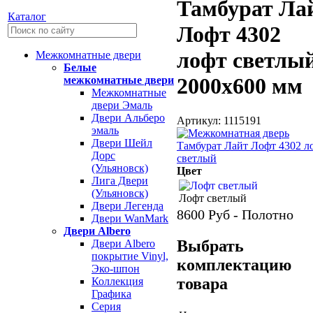
Тамбурат Ла
Каталог
Лофт 4302
лофт светлы
Межкомнатные двери
Белые
2000х600 мм
межкомнатные двери
Межкомнатные
двери Эмаль
Двери Альберо
Артикул: 1115191
эмаль
Двери Шейл
Дорс
(Ульяновск)
Цвет
Лига Двери
(Ульяновск)
Лофт светлый
Двери Легенда
8600
Руб - Полотно
Двери WanMark
Двери Albero
Выбрать
Двери Albero
покрытие Vinyl,
комплектацию
Эко-шпон
товара
Коллекция
Графика
Серия