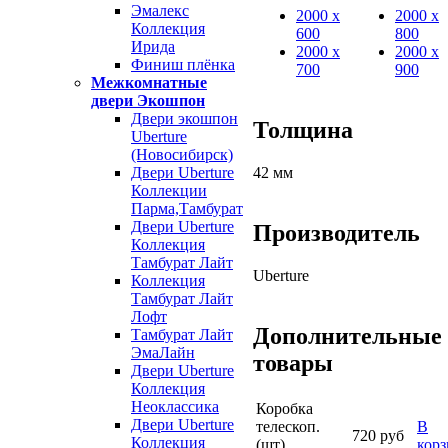
Эмалекс
2000 х
2000 х
Коллекция
600
800
Ирида
2000 х
2000 х
Финиш плёнка
700
900
Межкомнатные
двери Экошпон
Двери экошпон
Толщина
Uberture
(Новосибирск)
Двери Uberture
42 мм
Коллекции
Парма,Тамбурат
Двери Uberture
Производитель
Коллекция
Тамбурат Лайт
Uberture
Коллекция
Тамбурат Лайт
Лофт
Дополнительные
Тамбурат Лайт
ЭмаЛайн
товары
Двери Uberture
Коллекция
Неоклассика
Коробка
Двери Uberture
телескоп.
В
720 руб
Коллекция
(шт)
кор