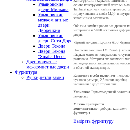
Конструкция:
Каркасно-щитовая, в
Ульяновские
основе конструкционный плитный мат
двери Мильяна
Tamburat композитный материал сост
из двух внешних слоёв МДФ и внутр
Ульяновские
заполнением сотопакета.
межкомнатные
двери
Обвязка комбинированных древесных
Дворецкий
материалов и МДФ исключает дефор
двери.
Ульяновские
двери Сити Дорс
Чёрный молдинг, Кромка ABS Черная
Двери Текона
Покрытие экошпон TM Renolit (Герман
Двери Текона
Гладкая матовая поверхность, отсутст
"Smalta Deco"
разнотона. Материал экологически чи
Двустворчатые
не подвергается выцветанию износост
межкомнатные двери
в обычной эксплуатации.
Фурнитура
Комплект в себя включает:
полотно
Ручки,петли,замки
нужного размера, 2,5 палки коробки,
наличники с двух сторон 5шт.
Упаковка:
Термоусадочный полиэтил
пенопласт.
Можно приобрести
дополнительно:
доборы, комплект
фурнитуры.
Выбрать фурнитуру