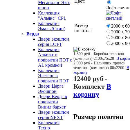
Цвет:
Мегаполис Эко-
Лофт светл
шпон
Коллекция
"Альянс" CPL
Коллекция
Размер
2000 х 60
Эмаль (Скин)
полотна:
2000 х 70
Верда
2000 х 80
Двери экошпон
2000 х 90
серия LOFT
Коллекция
1 800 руб - Коробка телескоп.
Альтекс в
(комплект) 2100х75х28
В корз
покрытии ПЭТ с
2 000 руб - Наличник прямой
AL кромкой
телескоп.(комплект) 80х2200
В
Коллекция
корзину
Элеганс в
12400 руб
-
покрытии ПЭТ
Комплект
В
Двери Царга
Экошпон
корзину
Двери Верда в
покрытии
Винил бархат
Двери экошпон
Размер полотна
серия NEXT
Коллекция
Техно