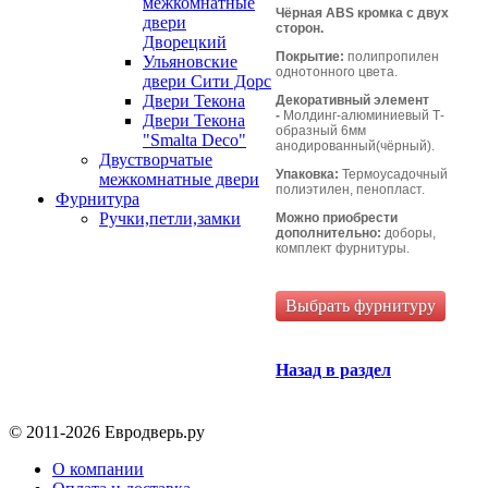
межкомнатные
Чёрная ABS кромка с двух
двери
сторон.
Дворецкий
Покрытие:
полипропилен
Ульяновские
однотонного цвета.
двери Сити Дорс
Двери Текона
Декоративный элемент
-
Молдинг-алюминиевый Т-
Двери Текона
образный 6мм
"Smalta Deco"
анодированный(чёрный).
Двустворчатые
Упаковка:
Термоусадочный
межкомнатные двери
полиэтилен, пенопласт.
Фурнитура
Ручки,петли,замки
Можно приобрести
дополнительно:
доборы,
комплект фурнитуры.
Выбрать фурнитуру
Назад в раздел
© 2011-2026 Евродверь.ру
О компании