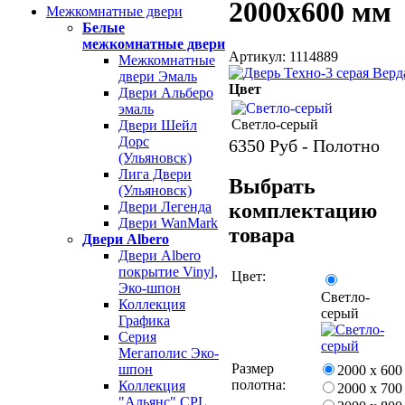
2000х600 мм
Межкомнатные двери
Белые
межкомнатные двери
Артикул: 1114889
Межкомнатные
двери Эмаль
Цвет
Двери Альберо
эмаль
Светло-серый
Двери Шейл
Дорс
6350
Руб - Полотно
(Ульяновск)
Лига Двери
Выбрать
(Ульяновск)
комплектацию
Двери Легенда
Двери WanMark
товара
Двери Albero
Двери Albero
покрытие Vinyl,
Цвет:
Эко-шпон
Светло-
Коллекция
серый
Графика
Серия
Мегаполис Эко-
Размер
шпон
2000 х 600
полотна:
Коллекция
2000 х 700
"Альянс" CPL