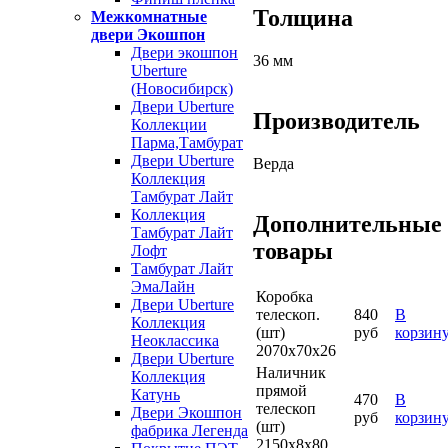
Толщина
Межкомнатные
двери Экошпон
Двери экошпон
36 мм
Uberture
(Новосибирск)
Двери Uberture
Производитель
Коллекции
Парма,Тамбурат
Двери Uberture
Верда
Коллекция
Тамбурат Лайт
Коллекция
Дополнительные
Тамбурат Лайт
товары
Лофт
Тамбурат Лайт
ЭмаЛайн
Коробка
Двери Uberture
телескоп.
840
В
Коллекция
(шт)
руб
корзин
Неоклассика
2070х70х26
Двери Uberture
Наличник
Коллекция
прямой
Катунь
470
В
телескоп
Двери Экошпон
руб
корзин
(шт)
фабрика Легенда
2150х8х80