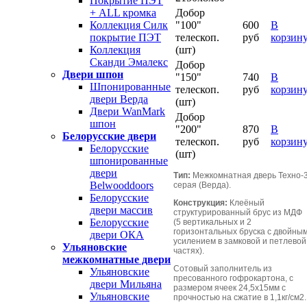
Покрытие ПЭТ
Добор
+ ALL кромка
"100"
600
В
Коллекция Силк
телескоп.
руб
корзин
покрытие ПЭТ
(шт)
Коллекция
Сканди Эмалекс
Добор
Двери шпон
"150"
740
В
Шпонированные
телескоп.
руб
корзин
двери Верда
(шт)
Двери WanMark
Добор
шпон
"200"
870
В
Белорусские двери
телескоп.
руб
корзин
Белорусские
(шт)
шпонированные
двери
Тип:
Межкомнатная дверь Техно-
Belwooddoors
серая (Верда).
Белорусские
Конструкция:
Клеёный
двери массив
структурированный брус из МДФ
Белорусские
(5 вертикальных и 2
горизонтальных бруска с двойны
двери ОКА
усилением в замковой и петлевой
Ульяновские
частях).
межкомнатные двери
Сотовый заполнитель из
Ульяновские
пресованного гофрокартона, с
двери Мильяна
размером ячеек 24,5х15мм с
Ульяновские
прочностью на сжатие в 1,1кг/см2.