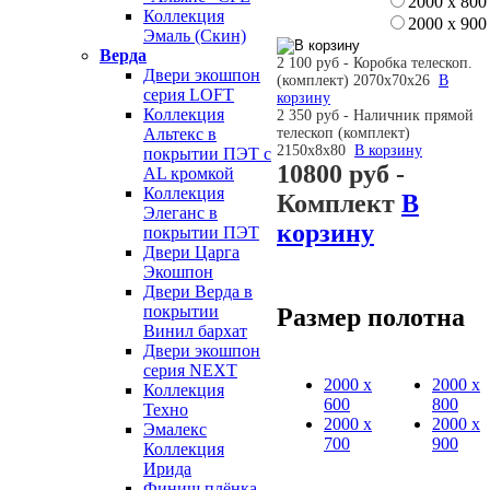
2000 х 800
Коллекция
2000 х 900
Эмаль (Скин)
Верда
2 100 руб - Коробка телескоп.
Двери экошпон
(комплект) 2070х70х26
В
серия LOFT
корзину
Коллекция
2 350 руб - Наличник прямой
телескоп (комплект)
Альтекс в
2150х8х80
В корзину
покрытии ПЭТ с
10800 руб
-
AL кромкой
Коллекция
Комплект
В
Элеганс в
корзину
покрытии ПЭТ
Двери Царга
Экошпон
Двери Верда в
покрытии
Размер полотна
Винил бархат
Двери экошпон
серия NEXT
2000 х
2000 х
Коллекция
600
800
Техно
2000 х
2000 х
Эмалекс
700
900
Коллекция
Ирида
Финиш плёнка