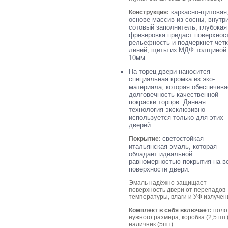
каркасно-щитовая
Конструкция:
основе массив из сосны, внутр
сотовый заполнитель,
глубокая
фрезеровка придаст поверхнос
рельефность и подчеркнет чет
линий,
щиты из МДФ толщиной
10мм.
На торец двери наносится
специальная кромка из эко-
материала, которая обеспечива
долговечность качественной
покраски торцов. Данная
технология эксклюзивно
используется только для этих
дверей.
светостойкая
Покрытие:
итальянская эмаль, которая
обладает идеальной
равномерностью покрытия на в
поверхности двери
.
Эмаль надёжно защищает
поверхность двери от перепадов
температуры, влаги и УФ излучен
Комплект в себя включает:
поло
нужного размера, коробка (2,5 шт)
наличник (5шт).