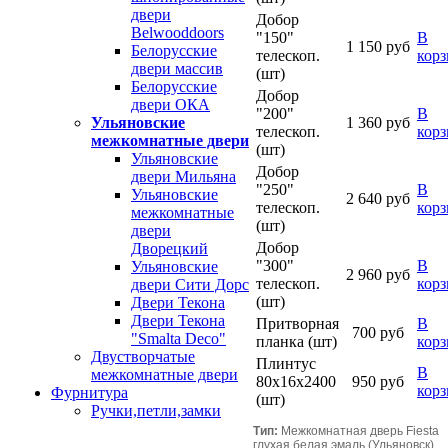
двери
Добор
Belwooddoors
"150"
В
1 150 руб
Белорусские
телескоп.
кор
двери массив
(шт)
Белорусские
Добор
двери ОКА
"200"
В
1 360 руб
Ульяновские
телескоп.
кор
межкомнатные двери
(шт)
Ульяновские
Добор
двери Мильяна
"250"
В
Ульяновские
2 640 руб
телескоп.
кор
межкомнатные
(шт)
двери
Добор
Дворецкий
"300"
В
Ульяновские
2 960 руб
телескоп.
кор
двери Сити Дорс
(шт)
Двери Текона
Двери Текона
Притворная
В
700 руб
"Smalta Deco"
планка (шт)
кор
Двустворчатые
Плинтус
В
межкомнатные двери
80х16х2400
950 руб
кор
Фурнитура
(шт)
Ручки,петли,замки
Тип:
Межкомнатная дверь Fiesta
глухая белая эмаль (Ульяновск).