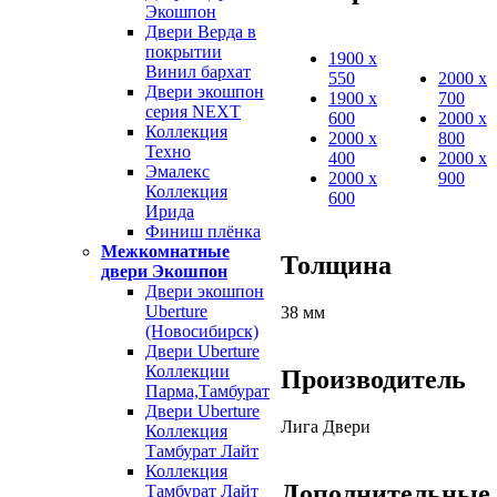
Экошпон
Двери Верда в
покрытии
1900 х
Винил бархат
550
2000 х
Двери экошпон
1900 х
700
серия NEXT
600
2000 х
Коллекция
2000 х
800
Техно
400
2000 х
Эмалекс
2000 х
900
Коллекция
600
Ирида
Финиш плёнка
Межкомнатные
Толщина
двери Экошпон
Двери экошпон
Uberture
38 мм
(Новосибирск)
Двери Uberture
Коллекции
Производитель
Парма,Тамбурат
Двери Uberture
Лига Двери
Коллекция
Тамбурат Лайт
Коллекция
Дополнительные
Тамбурат Лайт