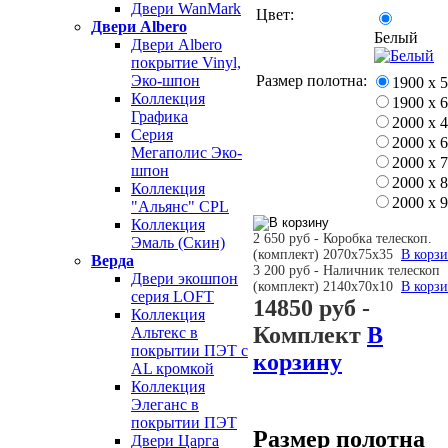
Двери WanMark
Цвет:
Двери Albero
Белый
Двери Albero
покрытие Vinyl,
Размер полотна:
Эко-шпон
1900 х 
Коллекция
1900 х 
Графика
2000 х 
Серия
2000 х 
Мегаполис Эко-
2000 х 
шпон
2000 х 
Коллекция
2000 х 
"Альянс" CPL
Коллекция
2 650 руб - Коробка телескоп.
Эмаль (Скин)
(комплект) 2070х75х35
В корз
Верда
3 200 руб - Наличник телескоп
Двери экошпон
(комплект) 2140х70х10
В корз
серия LOFT
14850 руб
-
Коллекция
Комплект
В
Альтекс в
покрытии ПЭТ с
корзину
AL кромкой
Коллекция
Элеганс в
покрытии ПЭТ
Размер полотна
Двери Царга