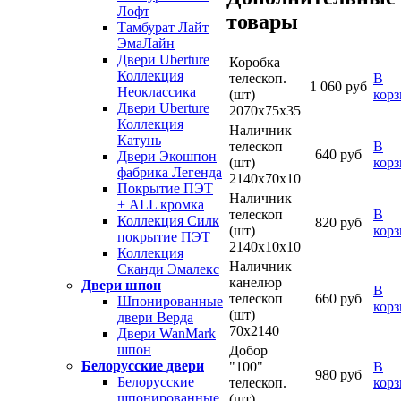
Лофт
товары
Тамбурат Лайт
ЭмаЛайн
Двери Uberture
Коробка
Коллекция
телескоп.
В
1 060 руб
Неоклассика
(шт)
кор
Двери Uberture
2070х75х35
Коллекция
Наличник
Катунь
телескоп
В
640 руб
Двери Экошпон
(шт)
кор
фабрика Легенда
2140х70х10
Покрытие ПЭТ
Наличник
+ ALL кромка
телескоп
В
Коллекция Силк
820 руб
(шт)
кор
покрытие ПЭТ
2140х10х10
Коллекция
Наличник
Сканди Эмалекс
канелюр
Двери шпон
В
телескоп
660 руб
Шпонированные
кор
(шт)
двери Верда
70х2140
Двери WanMark
шпон
Добор
Белорусские двери
"100"
В
980 руб
Белорусские
телескоп.
кор
шпонированные
(шт)