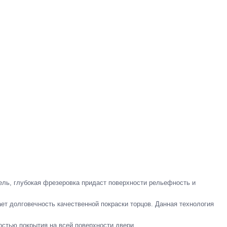
тель,
глубокая фрезеровка придаст поверхности рельефность и
ает долговечность качественной покраски торцов. Данная технология
остью покрытия на всей поверхности двери
.