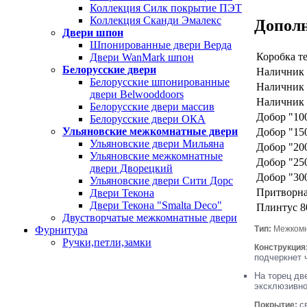
Коллекция Силк покрытие ПЭТ
Коллекция Сканди Эмалекс
Допол
Двери шпон
Шпонированные двери Верда
Коробка те
Двери WanMark шпон
Белорусские двери
Наличник 
Белорусские шпонированные
Наличник 
двери Belwooddoors
Наличник 
Белорусские двери массив
Добор "100
Белорусские двери ОКА
Ульяновские межкомнатные двери
Добор "150
Ульяновские двери Мильяна
Добор "200
Ульяновские межкомнатные
Добор "250
двери Дворецкий
Добор "300
Ульяновские двери Сити Дорс
Притворна
Двери Текона
Двери Текона "Smalta Deco"
Плинтус 8
Двустворчатые межкомнатные двери
Тип:
Межкомна
Фурнитура
Ручки,петли,замки
Конструкция
подчеркнет 
На торец дв
эксклюзивно
с
Покрытие: