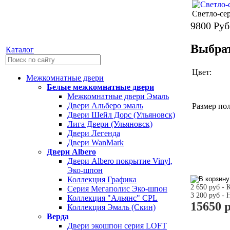
Светло-се
9800
Руб
Выбрат
Каталог
Цвет:
Межкомнатные двери
Белые межкомнатные двери
Межкомнатные двери Эмаль
Двери Альберо эмаль
Размер пол
Двери Шейл Дорс (Ульяновск)
Лига Двери (Ульяновск)
Двери Легенда
Двери WanMark
Двери Albero
Двери Albero покрытие Vinyl,
Эко-шпон
Коллекция Графика
2 650 руб -
Серия Мегаполис Эко-шпон
3 200 руб -
Коллекция "Альянс" CPL
15650 
Коллекция Эмаль (Скин)
Верда
Двери экошпон серия LOFT