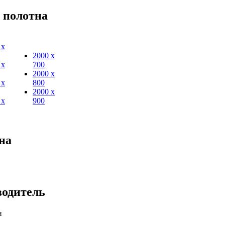
 полотна
 х
2000 х
 х
700
2000 х
 х
800
2000 х
 х
900
на
водитель
и