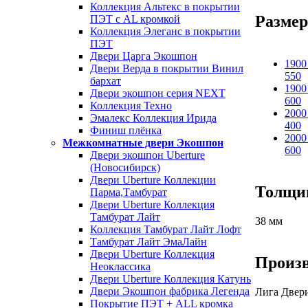
Коллекция Альтекс в покрытии
Размер
ПЭТ с AL кромкой
Коллекция Элеганс в покрытии
ПЭТ
Двери Царга Экошпон
1900
Двери Верда в покрытии Винил
550
бархат
1900
Двери экошпон серия NEXT
600
Коллекция Техно
2000
Эмалекс Коллекция Ирида
400
Финиш плёнка
2000
Межкомнатные двери Экошпон
600
Двери экошпон Uberture
(Новосибирск)
Двери Uberture Коллекции
Толщи
Парма,Тамбурат
Двери Uberture Коллекция
Тамбурат Лайт
38 мм
Коллекция Тамбурат Лайт Лофт
Тамбурат Лайт ЭмаЛайн
Двери Uberture Коллекция
Произ
Неоклассика
Двери Uberture Коллекция Катунь
Двери Экошпон фабрика Легенда
Лига Двер
Покрытие ПЭТ + ALL кромка