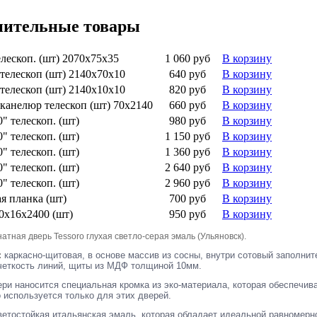
нительные товары
лескоп. (шт) 2070х75х35
1 060 руб
В корзину
телескоп (шт) 2140х70х10
640 руб
В корзину
телескоп (шт) 2140х10х10
820 руб
В корзину
канелюр телескоп (шт) 70х2140
660 руб
В корзину
" телескоп. (шт)
980 руб
В корзину
" телескоп. (шт)
1 150 руб
В корзину
" телескоп. (шт)
1 360 руб
В корзину
" телескоп. (шт)
2 640 руб
В корзину
" телескоп. (шт)
2 960 руб
В корзину
я планка (шт)
700 руб
В корзину
0х16х2400 (шт)
950 руб
В корзину
тная дверь Tessoro глухая светло-серая эмаль (Ульяновск).
каркасно-щитовая,
в основе массив из сосны, внутри сотовый заполни
:
четкость линий,
щиты из МДФ толщиной 10мм.
ери наносится специальная кромка из эко-материала, которая обеспечив
 используется только для этих дверей.
ветостойкая итальянская эмаль, которая обладает идеальной равномерн