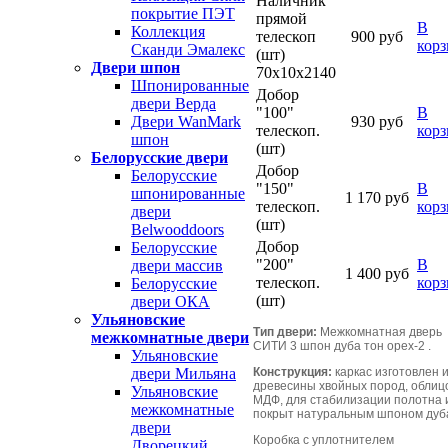
Наличник
покрытие ПЭТ
прямой
В
Коллекция
телескоп
900 руб
кор
Сканди Эмалекс
(шт)
Двери шпон
70х10х2140
Шпонированные
Добор
двери Верда
"100"
В
930 руб
Двери WanMark
телескоп.
кор
шпон
(шт)
Белорусские двери
Добор
Белорусские
"150"
В
шпонированные
1 170 руб
телескоп.
кор
двери
(шт)
Belwooddoors
Добор
Белорусские
"200"
В
двери массив
1 400 руб
телескоп.
кор
Белорусские
(шт)
двери ОКА
Ульяновские
Тип двери:
Межкомнатная дверь
межкомнатные двери
СИТИ 3 шпон дуба тон орех-2 .
Ульяновские
Конструкция:
каркас изготовлен 
двери Мильяна
древесины хвойных пород, облиц
Ульяновские
МДФ, для стабилизации полотна 
межкомнатные
покрыт натуральным шпоном дуб
двери
Коробка с уплотнителем
Дворецкий