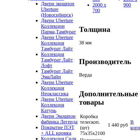
Двери экошпон
2000 х
900
Uberture
700
(Новосибирск)
Двери Uberture
Коллекции
Толщина
Парма,Тамбурат
Двери Uberture
38 мм
Коллекция
Тамбурат Лайт
Коллекция
Тамбурат Лайт
Производитель
Лофт
Тамбурат Лайт
Верда
ЭмаЛайн
Двери Uberture
Коллекция
Дополнительные
Неоклассика
Двери Uberture
товары
Коллекция
Катунь
Двери Экошпон
Коробка
фабрика Легенда
телескоп.
В
1 440 руб
Покрытие ПЭТ
(шт)
кор
+ ALL кромка
75х35х2100
Коллекция Силк