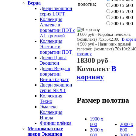
Верда
полотна:
2000 х 600
Двери экошпон
2000 х 700
серия LOFT
2000 х 800
Коллекция
2000 х 900
Альтекс в
покрытии ПЭТ с
3 600 руб - Коробка телескоп.
AL кромкой
(комплект) 75х35х2100
В корз
Коллекция
4 500 руб - Наличник прямой
Элеганс в
телескоп (комплект) 70х10х21
покрытии ПЭТ
корзину
Двери Царга
18300 руб
-
Экошпон
Комплект
В
Двери Верда в
покрытии
корзину
Винил бархат
Двери экошпон
серия NEXT
Коллекция
Размер полотна
Техно
Эмалекс
Коллекция
Ирида
1900 х
Финиш плёнка
600
2000 х
Межкомнатные
2000 х
800
двери Экошпон
600
2000 х