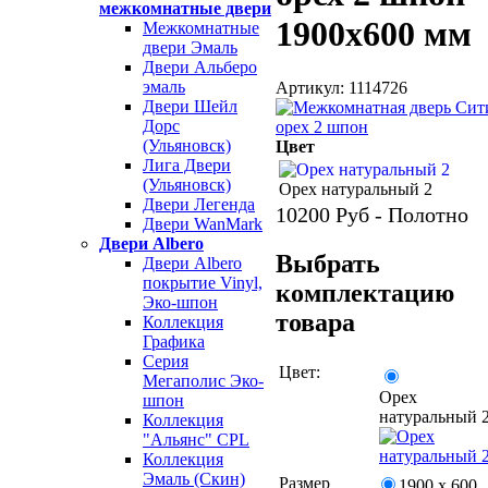
межкомнатные двери
1900х600 мм
Межкомнатные
двери Эмаль
Двери Альберо
эмаль
Артикул: 1114726
Двери Шейл
Дорс
(Ульяновск)
Цвет
Лига Двери
(Ульяновск)
Орех натуральный 2
Двери Легенда
10200
Руб - Полотно
Двери WanMark
Двери Albero
Выбрать
Двери Albero
покрытие Vinyl,
комплектацию
Эко-шпон
товара
Коллекция
Графика
Серия
Цвет:
Мегаполис Эко-
Орех
шпон
натуральный 
Коллекция
"Альянс" CPL
Коллекция
Эмаль (Скин)
Размер
1900 х 600