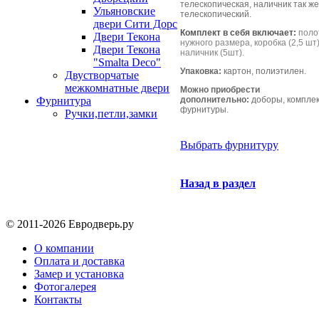
телескопическая, наличник так же
Ульяновские
телескопический.
двери Сити Дорс
Комплект в себя включает:
поло
Двери Текона
нужного размера, коробка (2,5 шт)
Двери Текона
наличник (5шт).
"Smalta Deco"
Упаковка:
картон, полиэтилен.
Двустворчатые
межкомнатные двери
Можно приобрести
дополнительно:
доборы, компле
Фурнитура
фурнитуры.
Ручки,петли,замки
Выбрать фурнитуру
Назад в раздел
© 2011-2026 Евродверь.ру
О компании
Оплата и доставка
Замер и установка
Фотогалерея
Контакты