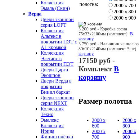
Коллекция
полотна:
2000 х 700
Эмаль (Скин)
2000 х 800
Верда
2000 х 900
Двери экошпон
серия LOFT
3 200 руб - Коробка сосна
Коллекция
75х33х2100мм (комплект)
В
Альтекс в
корзину
покрытии ПЭТ с
3 750 руб - Наличник каннелюр
AL кромкой
80х10х2140мм (комплект 5шт
Коллекция
корзину
Элеганс в
17150 руб
-
покрытии ПЭТ
Комплект
В
Двери Царга
Экошпон
корзину
Двери Верда в
покрытии
Винил бархат
Двери экошпон
Размер полотна
серия NEXT
Коллекция
Техно
Эмалекс
2000 х
2000 х
Коллекция
600
800
Ирида
2000 х
2000 х
Финиш плёнка
700
900