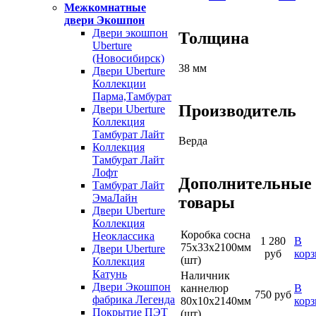
Межкомнатные
двери Экошпон
Двери экошпон
Толщина
Uberture
(Новосибирск)
38 мм
Двери Uberture
Коллекции
Парма,Тамбурат
Производитель
Двери Uberture
Коллекция
Тамбурат Лайт
Верда
Коллекция
Тамбурат Лайт
Лофт
Дополнительные
Тамбурат Лайт
ЭмаЛайн
товары
Двери Uberture
Коллекция
Коробка сосна
Неоклассика
1 280
В
75х33х2100мм
Двери Uberture
руб
кор
(шт)
Коллекция
Катунь
Наличник
Двери Экошпон
каннелюр
В
750 руб
фабрика Легенда
80х10х2140мм
кор
Покрытие ПЭТ
(шт)