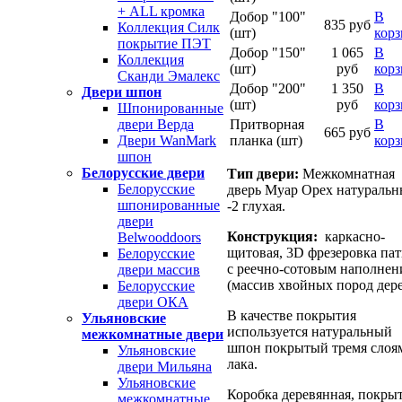
+ ALL кромка
Добор "100"
В
835 руб
Коллекция Силк
(шт)
кор
покрытие ПЭТ
Добор "150"
1 065
В
Коллекция
(шт)
руб
кор
Сканди Эмалекс
Добор "200"
1 350
В
Двери шпон
(шт)
руб
кор
Шпонированные
Притворная
В
двери Верда
665 руб
планка (шт)
кор
Двери WanMark
шпон
Белорусские двери
Тип двери:
Межкомнатная
Белорусские
дверь Муар Орех натураль
шпонированные
-2 глухая.
двери
Конструкция:
каркасно-
Belwooddoors
щитовая, 3D фрезеровка па
Белорусские
с реечно-сотовым наполнен
двери массив
(массив хвойных пород дере
Белорусские
двери ОКА
В качестве покрытия
Ульяновские
используется натуральный
межкомнатные двери
шпон покрытый тремя слоя
Ульяновские
лака.
двери Мильяна
Ульяновские
Коробка деревянная, покры
межкомнатные