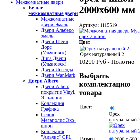
Межкомнатные двери
2000х600 мм
Белые
межкомнатные двери
Межкомнатные
двери Эмаль
Артикул: 1115519
Двери Альберо
эмаль
Двери Шейл
Цвет
Дорс
(Ульяновск)
Орех натуральный 2
Лига Двери
10200
Руб - Полотно
(Ульяновск)
Двери Легенда
Выбрать
Двери WanMark
Двери Albero
комплектацию
Двери Albero
товара
покрытие Vinyl,
Эко-шпон
Коллекция
Цвет:
Графика
Орех
Серия
натуральный 
Мегаполис Эко-
шпон
Коллекция
"Альянс" CPL
Размер
2000 х 600