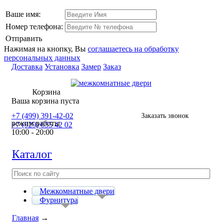
Ваше имя:
Номер телефона:
Отправить
Нажимая на кнопку, Вы
соглашаетесь на обработку
персональных данных
Доставка
Установка
Замер
Заказ
Корзина
Ваша корзина пуста
+7 (499) 391-42-02
Заказать звонок
режим работы
+7 (929) 655 42 02
10:00 - 20:00
Каталог
Межкомнатные двери
Фурнитура
Главная
→