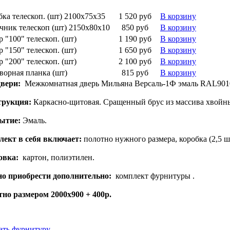
ка телескоп. (шт) 2100х75х35
1 520 руб
В корзину
чник телескоп (шт) 2150х80х10
850 руб
В корзину
 "100" телескоп. (шт)
1 190 руб
В корзину
 "150" телескоп. (шт)
1 650 руб
В корзину
 "200" телескоп. (шт)
2 100 руб
В корзину
ворная планка (шт)
815 руб
В корзину
вери:
Межкомнатная дверь Мильяна Версаль-1Ф эмаль RAL9010
трукция:
Каркасно-щитовая. Сращенный брус из массива хвойн
ытие:
Эмаль.
ект в себя включает:
полотно нужного размера, коробка (2,5 ш
овка:
картон, полиэтилен.
о приобрести дополнительно:
комплект фурнитуры .
но размером 2000x900 + 400р.
ать фурнитуру