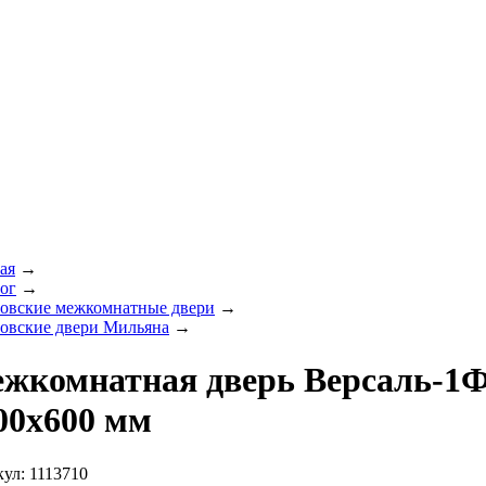
ая
→
ог
→
овские межкомнатные двери
→
овские двери Мильяна
→
жкомнатная дверь Версаль-1Ф
00х600 мм
ул: 1113710