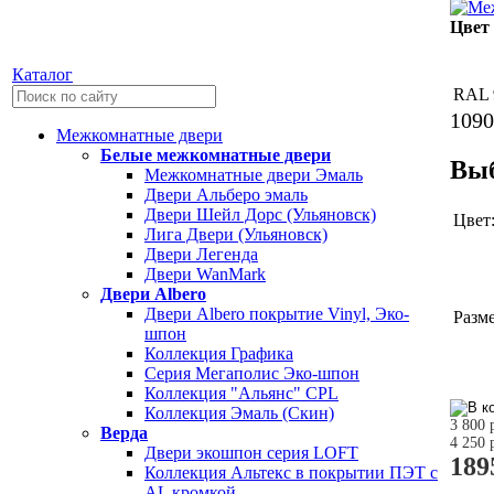
Цвет
Каталог
RAL 
1090
Межкомнатные двери
Белые межкомнатные двери
Выб
Межкомнатные двери Эмаль
Двери Альберо эмаль
Двери Шейл Дорс (Ульяновск)
Цвет
Лига Двери (Ульяновск)
Двери Легенда
Двери WanMark
Двери Albero
Двери Albero покрытие Vinyl, Эко-
Разме
шпон
Коллекция Графика
Серия Мегаполис Эко-шпон
Коллекция "Альянс" CPL
Коллекция Эмаль (Скин)
3 800 
Верда
4 250 
Двери экошпон серия LOFT
189
Коллекция Альтекс в покрытии ПЭТ с
AL кромкой