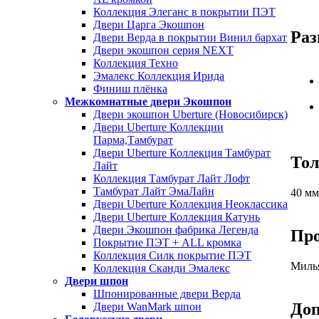
Коллекция Элеганс в покрытии ПЭТ
Двери Царга Экошпон
Раз
Двери Верда в покрытии Винил бархат
Двери экошпон серия NEXT
Коллекция Техно
Эмалекс Коллекция Ирида
Финиш плёнка
Межкомнатные двери Экошпон
Двери экошпон Uberture (Новосибирск)
Двери Uberture Коллекции
Парма,Тамбурат
Двери Uberture Коллекция Тамбурат
То
Лайт
Коллекция Тамбурат Лайт Лофт
Тамбурат Лайт ЭмаЛайн
40 мм
Двери Uberture Коллекция Неоклассика
Двери Uberture Коллекция Катунь
Двери Экошпон фабрика Легенда
Про
Покрытие ПЭТ + ALL кромка
Коллекция Силк покрытие ПЭТ
Миль
Коллекция Сканди Эмалекс
Двери шпон
Шпонированные двери Верда
Доп
Двери WanMark шпон