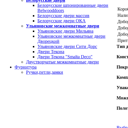
Белорусские двери
Белорусские шпонированные двери
Короб
Belwooddoors
Нали
Белорусские двери массив
Белорусские двери ОКА
Добор
Ульяновские межкомнатные двери
Добор
Ульяновские двери Мильяна
Добор
Ульяновские межкомнатные двери
Прит
Дворецкий
Тип д
Ульяновские двери Сити Дорс
Двери Текона
Конс
Двери Текона "Smalta Deco"
Двустворчатые межкомнатные двери
Покр
Фурнитура
Ручки,петли,замки
Компл
Упак
Можн
Полот
Выбр