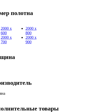
мер полотна
2000 х
2000 х
600
800
2000 х
2000 х
700
900
лщина
изводитель
яна
олнительные товары