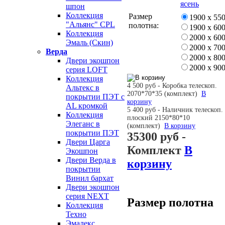
шпон
Коллекция
Размер
1900 х 55
"Альянс" CPL
полотна:
1900 х 60
Коллекция
2000 х 60
Эмаль (Скин)
2000 х 70
Верда
2000 х 80
Двери экошпон
2000 х 90
серия LOFT
Коллекция
4 500 руб - Коробка телескоп.
Альтекс в
2070*70*35 (комплект)
В
покрытии ПЭТ с
корзину
AL кромкой
5 400 руб - Наличник телескоп.
Коллекция
плоский 2150*80*10
Элеганс в
(комплект)
В корзину
покрытии ПЭТ
35300 руб
-
Двери Царга
Комплект
В
Экошпон
Двери Верда в
корзину
покрытии
Винил бархат
Двери экошпон
серия NEXT
Размер полотна
Коллекция
Техно
Эмалекс