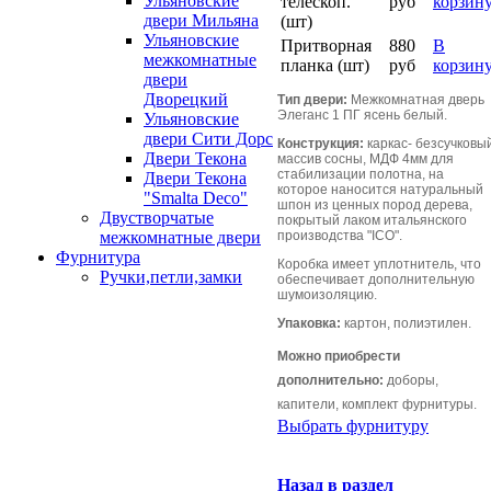
Ульяновские
телескоп.
руб
корзин
двери Мильяна
(шт)
Ульяновские
Притворная
880
В
межкомнатные
планка (шт)
руб
корзин
двери
Дворецкий
Тип двери:
Межкомнатная дверь
Элеганс 1 ПГ ясень белый.
Ульяновские
двери Сити Дорс
Конструкция:
каркас- безсучковы
Двери Текона
массив сосны, МДФ 4мм для
стабилизации полотна, на
Двери Текона
которое наносится натуральный
"Smalta Deco"
шпон из ценных пород дерева,
Двустворчатые
покрытый лаком итальянского
производства "ICO".
межкомнатные двери
Фурнитура
Коробка имеет уплотнитель, что
Ручки,петли,замки
обеспечивает дополнительную
шумоизоляцию.
Упаковка:
картон, полиэтилен.
Можно приобрести
дополнительно:
доборы,
капители, комплект фурнитуры.
Выбрать фурнитуру
Назад в раздел