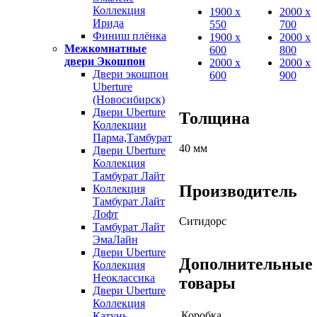
Коллекция
1900 х
2000 х
Ирида
550
700
Финиш плёнка
1900 х
2000 х
Межкомнатные
600
800
двери Экошпон
2000 х
2000 х
Двери экошпон
600
900
Uberture
(Новосибирск)
Двери Uberture
Толщина
Коллекции
Парма,Тамбурат
40 мм
Двери Uberture
Коллекция
Тамбурат Лайт
Производитель
Коллекция
Тамбурат Лайт
Лофт
Ситидорс
Тамбурат Лайт
ЭмаЛайн
Двери Uberture
Дополнительные
Коллекция
Неоклассика
товары
Двери Uberture
Коллекция
Коробка
Катунь