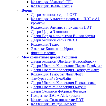
Коллекция "Альянс" CPL
Коллекция Эмаль (Скин)
Верда
Двери экошпон серия LOFT
Коллекция Альтекс в покрытии ПЭТ с AL
кромкой
Коллекция Элеганс в покрытии ПЭТ
Двери Царга Экошпон
Двери Верда в покрытии Винил бархат
Двери экошпон серия NEXT
Коллекция Техно
Эмалекс Коллекция Ирида
Финиш плёнка
Межкомнатные двери Экошпон
Двери экошпон Uberture (Новосибирск)
Двери Uberture Коллекции Парма,Тамбурат
Двери Uberture Коллекция Тамбурат Лайт
Коллекция Тамбурат Лайт Лофт
Тамбурат Лайт ЭмаЛайн
Двери Uberture Коллекция Неоклассика
Двери Uberture Коллекция Катунь
Двери Экошпон фабрика Легенда
Покрытие ПЭТ + ALL кромка
Коллекция Силк покрытие ПЭТ
Коллекция Сканди Эмалекс