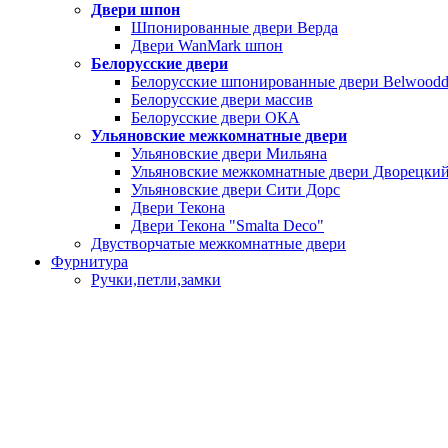
Двери шпон
Шпонированные двери Верда
Двери WanMark шпон
Белорусские двери
Белорусские шпонированные двери Belwoodd
Белорусские двери массив
Белорусские двери ОКА
Ульяновские межкомнатные двери
Ульяновские двери Мильяна
Ульяновские межкомнатные двери Дворецки
Ульяновские двери Сити Дорс
Двери Текона
Двери Текона "Smalta Deco"
Двустворчатые межкомнатные двери
Фурнитура
Ручки,петли,замки