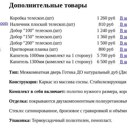
Дополнительные товары
Коробка телескоп.(шт)
1 260 руб
В к
oors
Наличник плоский телескоп.(шт)
810 руб
В к
Добор "100" телескоп.(шт)
1 240 руб
В к
Добор "150" телескоп.(шт)
1 360 руб
В к
Добор "200" телескоп.(шт)
1 500 руб
В к
й
Притворная планка (шт)
800 руб
В к
Капитель 1000мм (комплект на 1 сторону)
5 700 руб
В к
Капитель 1300мм (комплект на 1 сторону)
6 500 руб
В к
Тип:
Межкомнатная дверь Готика ДО натуральный дуб (Дво
Конструкция:
Каркас из массива сосны. Стабилизирующая
Комплект в себя включает:
полотно нужного размера, коро
Отделка:
покрываются двухкомпонентным полиуретановым
Стекло: сатинированное, бронзовое с гравировкой и объём
Упаковка:
Термоусадочный полиэтилен, пенопласт.