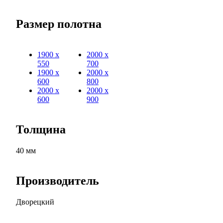
Размер полотна
1900 х
2000 х
550
700
1900 х
2000 х
600
800
2000 х
2000 х
600
900
Толщина
40 мм
Производитель
Дворецкий